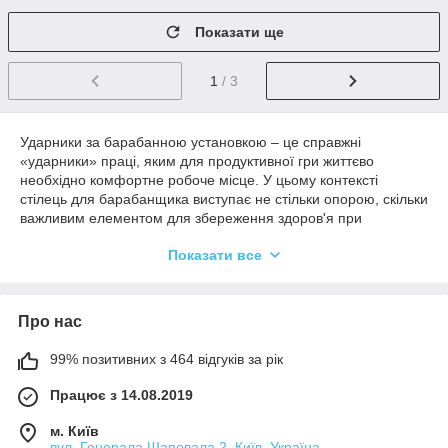
Показати ще
1
/ 3
Ударники за барабанною установкою – це справжні
«ударники» праці, яким для продуктивної гри життєво
необхідно комфортне робоче місце. У цьому контексті
стілець для барабанщика виступає не стільки опорою, скільки
важливим елементом для збереження здоров'я при
багатогодинних сесіях. Хороший стілець не обов'язково
Показати все
дорогий. Ми зібрали вдалі моделі за розумною ціною. Зробіть
подарунок собі або другу-барабанщику! Доставка по Україні
займе до 3-х днів.
Критері
Про нас
ї
99% позитивних з 464 відгуків за рік
вибору
стільця
Працює з 14.08.2019
для
ударни
м. Київ
ка
вул. Генерала Шаповала 2, Київ, Україна