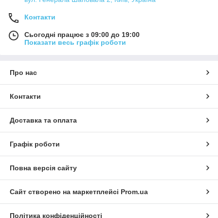
Контакти
Перш ніж
купити
Сьогодні працює з 09:00 до 19:00
стілець для
Показати весь графік роботи
барабанщи
ка,
потрібно
Про нас
визначитис
я з
механізмо
Контакти
м
регулюван
ня висоти, конструкцією і кількістю ніжок, формою і
Доставка та оплата
матеріалом сидіння.
Механізм регулювання представлений в трьох варіаціях:
Графік роботи
муфта + гвинт;
гвинтовий замок Memory Lock;
Повна версія сайту
болт-штифт через отвір в трубі.
Сайт створено на маркетплейсі
Prom.ua
Міцність і стійкість конструкції залежить від ніжок, які бувають
одинарними і подвійними. Подвійні витримують «міцних»
музикантів, вагою 100 + кг. Кількість ніжок: 3, 4, рідше 5.
Політика конфіденційності