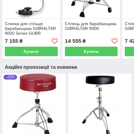
Спинка для стільця
Стілець для барабанщика
Стіл
барабанщика GIBRALTAR
GIBRALTAR 9908
GIB
9000 Series GUBR
7 155
14 555
7 4
₴
₴
Купити
Купити
Акційні пропозиції та новинки
–20%