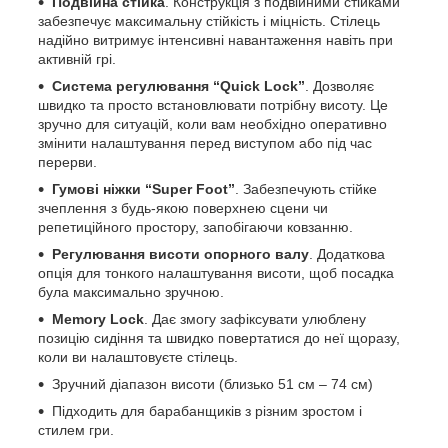
Подвійна стійка
. Конструкція з подвійними стійками
забезпечує максимальну стійкість і міцність. Стілець
надійно витримує інтенсивні навантаження навіть при
активній грі.
Система регулювання “Quick Lock”
. Дозволяє
швидко та просто встановлювати потрібну висоту. Це
зручно для ситуацій, коли вам необхідно оперативно
змінити налаштування перед виступом або під час
перерви.
Гумові ніжки “Super Foot”
. Забезпечують стійке
зчеплення з будь-якою поверхнею сцени чи
репетиційного простору, запобігаючи ковзанню.
Регулювання висоти опорного валу
. Додаткова
опція для тонкого налаштування висоти, щоб посадка
була максимально зручною.
Memory Lock
. Дає змогу зафіксувати улюблену
позицію сидіння та швидко повертатися до неї щоразу,
коли ви налаштовуєте стілець.
Зручний діапазон висоти (близько 51 см – 74 см)
Підходить для барабанщиків з різним зростом і
стилем гри.