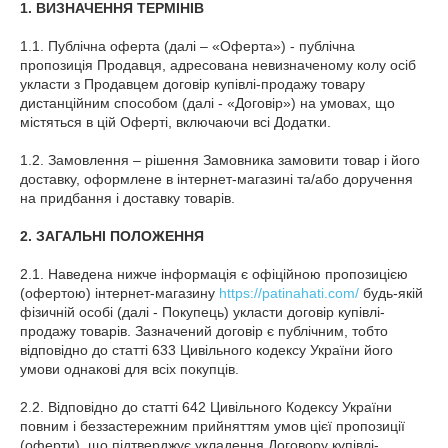
1. ВИЗНАЧЕННЯ ТЕРМІНІВ
1.1. Публічна оферта (далі – «Оферта») - публічна
пропозиція Продавця, адресована невизначеному колу осіб
укласти з Продавцем договір купівлі-продажу товару
дистанційним способом (далі - «Договір») на умовах, що
містяться в цій Оферті, включаючи всі Додатки.
1.2. Замовлення – рішення Замовника замовити товар і його
доставку, оформлене в інтернет-магазині та/або доручення
на придбання і доставку товарів.
2. ЗАГАЛЬНІ ПОЛОЖЕННЯ
2.1. Наведена нижче інформація є офіційною пропозицією
(офертою) інтернет-магазину
https://patinahati.com/
будь-якій
фізичній особі (далі - Покупець) укласти договір купівлі-
продажу товарів. Зазначений договір є публічним, тобто
відповідно до статті 633 Цивільного кодексу України його
умови однакові для всіх покупців.
2.2. Відповідно до статті 642 Цивільного Кодексу України
повним і беззастережним прийняттям умов цієї пропозиції
(оферти), що підтверджує укладення Договору купівлі-