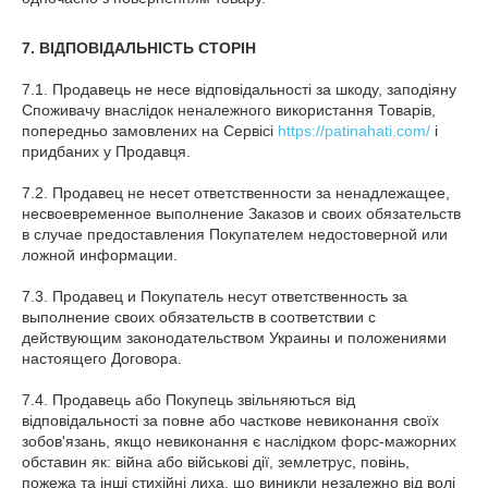
7. ВІДПОВІДАЛЬНІСТЬ СТОРІН
7.1. Продавець не несе відповідальності за шкоду, заподіяну
Споживачу внаслідок неналежного використання Товарів,
попередньо замовлених на Сервісі
https://patinahati.com/
і
придбаних у Продавця.
7.2. Продавец не несет ответственности за ненадлежащее,
несвоевременное выполнение Заказов и своих обязательств
в случае предоставления Покупателем недостоверной или
ложной информации.
7.3. Продавец и Покупатель несут ответственность за
выполнение своих обязательств в соответствии с
действующим законодательством Украины и положениями
настоящего Договора.
7.4. Продавець або Покупець звільняються від
відповідальності за повне або часткове невиконання своїх
зобов'язань, якщо невиконання є наслідком форс-мажорних
обставин як: війна або військові дії, землетрус, повінь,
пожежа та інші стихійні лиха, що виникли незалежно від волі