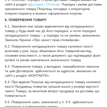
сайті в розділі «
Доставка і Оплата
». Порядок і умови доставки
замовленого товару Покупець погоджує з оператором
інтернет-маркету в момент оформлення покупки.
6. ПОВЕРНЕННЯ ТОВАРУ
6.1. Замовник має право відмовитися від непідакцизного
товару у будь-який час до його передачі, а після передачі
непідакцизного товару – у порядку та на умовах, визначених
Законом України «Про захист прав споживачів».
6.2. Повернення непідакцизного товару належної якості
можливе у разі, якщо збережено його товарний вигляд,
споживчі властивості, а також документ, що підтверджує факт
купівлі та умови замовлення зазначеного товару.
6.3. Повернення товару, у випадках, передбачених законом
та цим Договором, здійснюється за адресою, вказаною на
сайті у розділі «КОНТАКТИ».
6.4. При відмові Покупця від непідакцизного товару належної
якості Продавець повертає грошові кошти у розмірі вартості
такого Товару, за винятком витрат продавця на доставку що
повертається.
6.5. Повернення суми, зазначеної у п. 6.5. здійснюється
одночасно з поверненням товару.