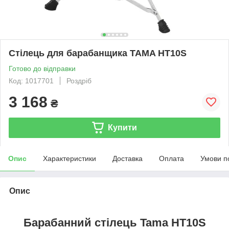
Стілець для барабанщика TAMA HT10S
Готово до відправки
Код: 1017701
Роздріб
3 168
₴
Купити
Опис
Характеристики
Доставка
Оплата
Умови п
Опис
Барабанний стілець Tama HT10S