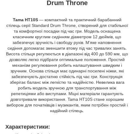
Drum Throne
Tama HT10S
— компактний та практичний барабанний
стілець серії Standard Drum Throne, створений для стабільної
та комфортної посадки під час гри. Модель оснащена
класичним круглим сидінням діаметром 12 дюймів, що
забезпечує зручність і свободу рухів. М’яке наповнення
сидіння допомагає зменшити втому під час тривалих занять.
Висота стільця регулюється в діапазоні від 400 до 590 мм, що
дозволяє легко підібрати оптимальне положення. Простий
механізм регулювання робить налаштування швидким і
зручним. Основа стільця має одинарні посилені ніжки, які
забезпечують достатню стійкість під час гри. Конструкція
зберігає баланс між легкістю та надійністю. Невелика вага
робить модель зручною для транспортування між
репетиціями або виступами. Міцні матеріали гарантують
довготривале використання. Tama HT10S стане хорошим
вибором для початківців і музикантів, яким потрібен простий і
надійний стілець.
Характеристики: