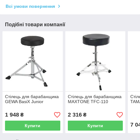
Всі умови повернення
Подібні товари компанії
Стілець для барабанщика
Стілець для барабанщика
Стіл
GEWA BasiX Junior
MAXTONE TFC-110
TAM
1 948
2 316
₴
₴
7 0
Купити
Купити