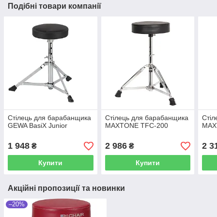
Подібні товари компанії
Стілець для барабанщика
Стілець для барабанщика
Стіл
GEWA BasiX Junior
MAXTONE TFC-200
MAX
1 948
2 986
2 3
₴
₴
Купити
Купити
Акційні пропозиції та новинки
–20%