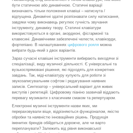
бути статичною або динамічною. Статичні варіації
визначають тільки положення клавіші – натиснута /
відпущена. Динамічні здатні розпізнавати силу натискання,
завдяки чому виконавець регулює гучність звучання
інструменту, динаміку твору. Статичні клавіатури
використовуються в органі, акордеоні, фісгармонії та
клавесині. Динамічними забезпечені челести, клавікорди,
фортепіано. В налаштуваннях
цифрового рояля
можна
вибрати будь-який з двох варіантів.
Зараз сучасні клавішні інструменти вибирають виходячи зі
спеціалізації, виду музичної діяльності. Є універсальні та
вузькоспрямовані рішення, які підходять для конкретних
завдань. Так, міді-клавіатуру купують для роботи зі
звукозаписувальним софтом і редагування наявних
записів. Синтезатор – універсальний варіант для живих
виступів і репетицій. Цифровому піаніно зазвичай віддають
перевагу музиканти з класичним смаком та репертуаром.
Електронні музичні інструменти назви яких, ми
перераховували віще, відрізняються функціоналом, якістю
обробки та наявністю інноваційних рішень. Продукція
іменитих брендів обійдеться дорожче, але чи варто
переплачувати? Залежить від рівня виконавської