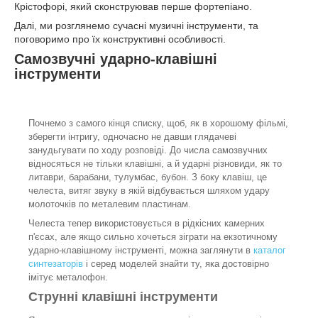
Крістофорі, який сконструював перше фортепіано.
Далі, ми розглянемо сучасні музичні інструменти, та
поговоримо про їх конструктивні особливості.
Самозвучні ударно-клавішні
інструменти
Почнемо з самого кінця списку, щоб, як в хорошому фільмі,
зберегти інтригу, одночасно не давши глядачеві
занудьгувати по ходу розповіді. До числа самозвучних
відносяться не тільки клавішні, а й ударні різновиди, як то
литаври, барабани, тулумбас, бубон. З боку клавіш, це
челеста, витяг звуку в якій відбувається шляхом удару
молоточків по металевим пластинам.
Челеста тепер використовується в рідкісних камерних
п'єсах, але якщо сильно хочеться зіграти на екзотичному
ударно-клавішному інструменті, можна заглянути в
каталог
синтезаторів
і серед моделей знайти ту, яка достовірно
імітує металофон.
Струнні клавішні інструменти