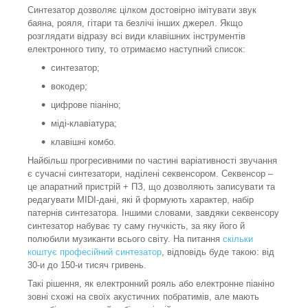
Синтезатор дозволяє цілком достовірно імітувати звук
баяна, рояля, гітари та безлічі інших джерел. Якщо
розглядати відразу всі види клавішних інструментів
електронного типу, то отримаємо наступний список:
синтезатор;
вокодер;
цифрове піаніно;
міді-клавіатура;
клавішні комбо.
Найбільш прогресивними по частині варіативності звучання
є сучасні синтезатори, наділені секвенсором. Секвенсор –
це апаратний пристрій + ПЗ, що дозволяють записувати та
редагувати MIDI-дані, які й формують характер, набір
патернів синтезатора. Іншими словами, завдяки секвенсору
синтезатор набуває ту саму гнучкість, за яку його й
полюбили музиканти всього світу. На питання
скільки
коштує професійний синтезатор
, відповідь буде такою: від
30-и до 150-и тисяч гривень.
Такі рішення, як електронний рояль або електронне піаніно
зовні схожі на своїх акустичних побратимів, але мають