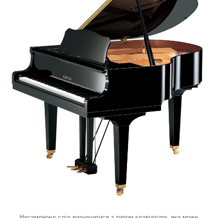
Насамперед слід визначитися з типом клавіатури, яка може