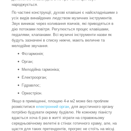
народжується.
По частині конструкції, духові клавішні є найскладнішими з
усіх видів винайдених людством музичних інструментів.
Звук виникає через коливання язичків, які приводяться в
дію потоками повітря. Регулюється процес клавішами,
педалями, клапанами. Всі музичні інструменти назви як
будуть зазначені в списку нижче, мають величне та
мелодійне звучання.
Фісгармонія;
Орган;
Мелодійна гармоніка;
Електроорган;
Гідравлос;
Оркестріон.
Якщо в приміщенні, площею 4-и м2 може без проблем
розміститися
електронний орган
, для акустичного органу
потрібно будувати окрему будівлю. Не кожному піаністу
вдається хоча б раз в житті зіграти на справжньому
середньовічному велетні в стінах готичного храму, але, на
щастя для таких претендентів, прогрес не стоїть на місці.