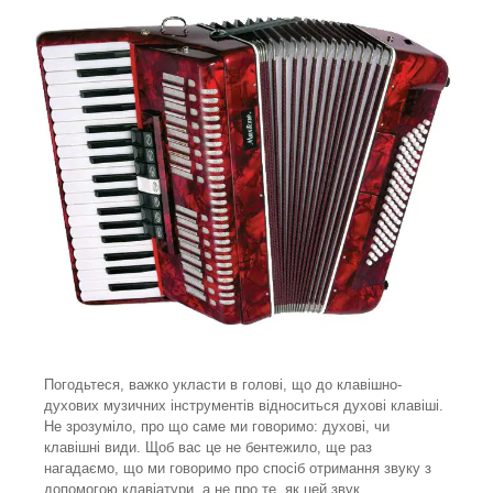
Погодьтеся, важко укласти в голові, що до клавішно-
духових музичних інструментів відноситься духові клавіші.
Не зрозуміло, про що саме ми говоримо: духові, чи
клавішні види. Щоб вас це не бентежило, ще раз
нагадаємо, що ми говоримо про спосіб отримання звуку з
допомогою клавіатури, а не про те, як цей звук