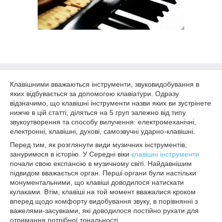
Клавішними вважаються інструменти, звуковидобування в
яких відбувається за допомогою клавіатури. Одразу
відзначимо, що клавішні інструменти назви яких ви зустрінете
нижче в цій статті, діляться на 5 груп залежно від типу
звукоутворення та способу вилучення: електромеханічні,
електронні, клавішні, духові, самозвучні ударно-клавішні.
Перед тим, як розглянути види музичних інструментів,
зануримося в історію. У Середні віки
клавішні інструменти
почали свою експансію в музичному світі. Найдавнішим
підвидом вважається орган. Перші органи були настільки
монументальними, що клавіші доводилося натискати
кулаками. Втім, клавіші на той момент вважалися кроком
вперед щодо комфорту видобування звуку, в порівнянні з
важелями-засувками, які доводилося постійно рухати для
отримання потрібної тональності.