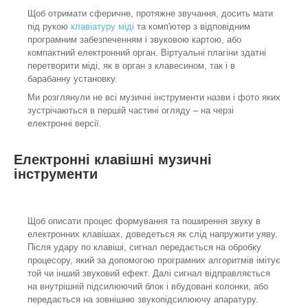
Щоб отримати сферичне, протяжне звучання, досить мати
під рукою
клавіатуру міді
та комп'ютер з відповідним
програмним забезпеченням і звуковою картою, або
компактний електронний орган. Віртуальні плагіни здатні
перетворити міді, як в орган з клавесином, так і в
барабанну установку.
Ми розглянули не всі музичні інструменти назви і фото яких
зустрічаються в першій частині огляду – на черзі
електронні версії.
Електронні клавішні музичні
інструменти
Щоб описати процес формування та поширення звуку в
електронних клавішах, доведеться як слід напружити уяву.
Після удару по клавіші, сигнал передається на обробку
процесору, який за допомогою програмних алгоритмів імітує
той чи інший звуковий ефект. Далі сигнал відправляється
на внутрішній підсилюючий блок і вбудовані колонки, або
передається на зовнішню звукопідсилюючу апаратуру.