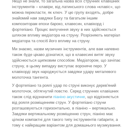
Якщо не знали, то загальна назва всіх струнних клавішних
інструментів – клавіри, від латинського слова «клавіс», що
можна перекласти, як ключ. У цю групу входять, добре
знайомий нам завдяки Баху та багатьом іншим
композиторам епохи бароко, клавесин, клавікорд і
фортепіано. Процес вилучення звуку в них здійснюється
шляхом впливу медіатора на струну. Розрізняють матеріал
медіатора та спосіб його впливу на струну.
Ми знаємо, назви музичних інструментів, але вам напевно
також буде цікаво дізнатися, що в клавесині витяг звуку
здійснюється щипковим способом. Медіатором, що зачіпає
струну, в цьому випадку виступає вороняче перо. У
клавікорді звук народжується завдяки удару металевого
молоточка тангента.
У фортепіано та роялі удар по струні виконує дерев'яний
молоточок, обтягнутий повстю. Серед струнних клавішних
також слід відзначити
піаніно акустичне
, що відрізняється
від рояля розміщенням струн. У фортепіано струни
розташовуються горизонтально, в піаніно – вертикально.
Завдяки вертикальному розміщенню струн, піаніно має
цілком компактні для такого типу інструментів габарити, а
тому є найкращим варіантом для домашнього музикування.