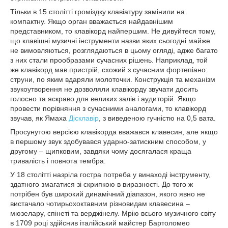
Тільки в 15 столітті громіздку клавіатуру замінили на
компактну. Якщо орган вважається найдавнішим
представником, то клавікорд найпершим. Не дивуйтеся тому,
що клавішні музичні інструменти назви яких сьогодні майже
не вимовляються, розглядаються в цьому огляді, адже багато
з них стали прообразами сучасних рішень. Наприклад, той
же клавікорд мав пристрій, схожий з сучасним фортепіано:
струни, по яким вдаряли молоточки. Конструкція та механізм
звукоутворення не дозволяли клавікорду звучати досить
голосно та яскраво для великих залів і аудиторій. Якщо
провести порівняння з сучасними аналогами, то клавікорд
звучав, як Ямаха
Дісклавір
, з виведеною гучністю на 0,5 вата.
Просунутою версією клавікорда вважався клавесин, але якщо
в першому звук здобувався ударно-затискним способом, у
другому – щипковим, завдяки чому досягалася краща
тривалість і повнота тембра.
У 18 столітті назріла гостра потреба у винаході інструменту,
здатного змагатися зі скрипкою в виразності. До того ж
потрібен був широкий динамічний діапазон, якого явно не
вистачало чотирьохоктавним різновидам клавесина –
мюзелару, спінеті та верджінелу. Мрію всього музичного світу
в 1709 році здійснив італійський майстер Бартоломео