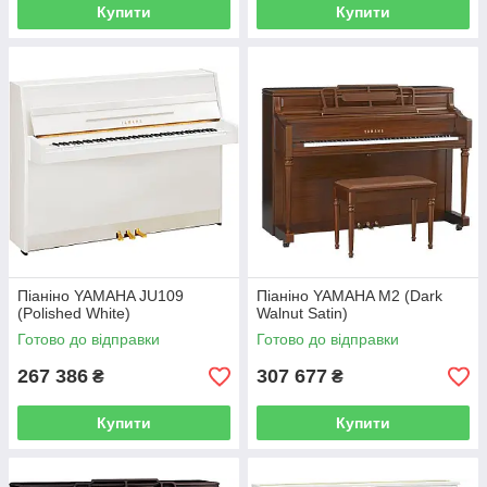
Купити
Купити
Піаніно YAMAHA JU109
Піаніно YAMAHA M2 (Dark
(Polished White)
Walnut Satin)
Готово до відправки
Готово до відправки
267 386
307 677
₴
₴
Купити
Купити