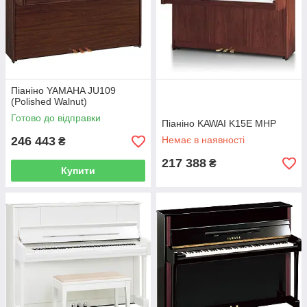
Піаніно YAMAHA JU109
(Polished Walnut)
Готово до відправки
Піаніно KAWAI K15E MHP
246 443
Немає в наявності
₴
217 388
₴
Купити