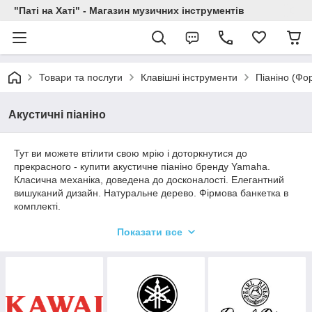
"Паті на Хаті" - Магазин музичних інструментів
Товари та послуги
Клавішні інструменти
Піаніно (Фо
Акустичні піаніно
Тут ви можете втілити свою мрію і доторкнутися до
прекрасного - купити акустичне піаніно бренду Yamaha.
Класична механіка, доведена до досконалості. Елегантний
вишуканий дизайн. Натуральне дерево. Фірмова банкетка в
комплекті.
Серії для навчання, домашнього музикування і професійної
Показати все
академічної гри. Доступні різні колірні рішення, від класичного
чорного до червоного дерева і горіхових відтінків.