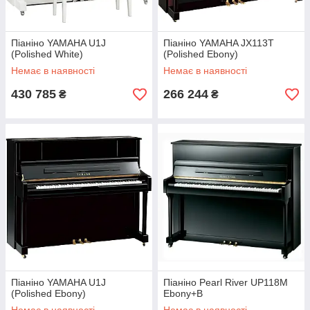
Піаніно YAMAHA U1J
Піаніно YAMAHA JX113T
(Polished White)
(Polished Ebony)
Немає в наявності
Немає в наявності
430 785
266 244
₴
₴
Піаніно YAMAHA U1J
Піаніно Pearl River UP118M
(Polished Ebony)
Ebony+B