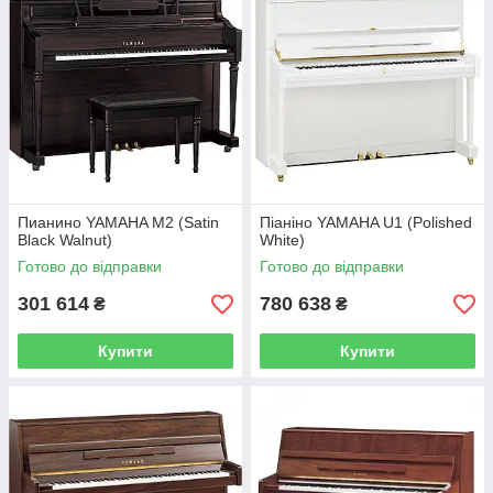
Пианино YAMAHA M2 (Satin
Піаніно YAMAHA U1 (Polished
Black Walnut)
White)
Готово до відправки
Готово до відправки
301 614
780 638
₴
₴
Купити
Купити