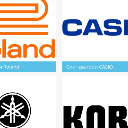
и Roland
Синтезатори CASIO