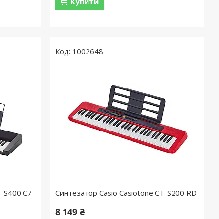
Купити
1002648
T-S400 C7
Синтезатор Casio Casiotone CT-S200 RD
8 149 ₴