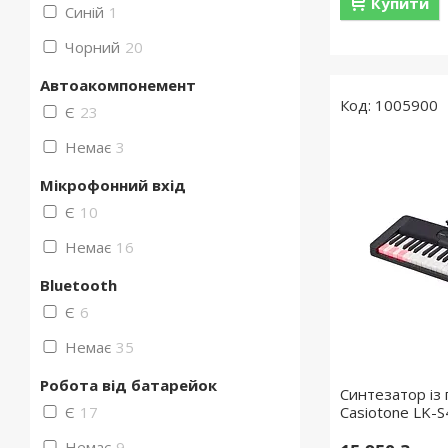
Купити
Синій
1
Чорний
20
Автоакомпонемент
1005900
Є
23
Немає
3
Мікрофонний вхід
Є
10
Немає
16
Bluetooth
Є
6
Немає
35
Робота від батарейок
Синтезатор із 
Є
17
Casiotone LK-
Немає
9