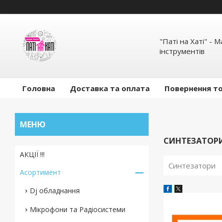
"Паті на Хаті" - 
інструментів
Головна
Доставка та оплата
Повернення то
СИНТЕЗАТОР
АКЦІЇ !!!
Синтезатори
Асортимент
Dj обладнання
Мікрофони та Радіосистеми