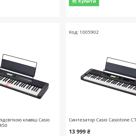
Купити
1005902
підсвіткою клавіш Casio
Синтезатор Casio Casiotone C
S450
13 999 ₴