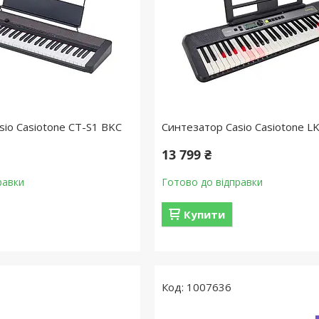
sio Casiotone CT-S1 BKC
Синтезатор Casio Casiotone L
13 799 ₴
равки
Готово до відправки
Купити
1007636