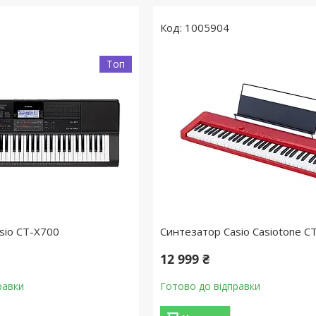
1005904
Топ
sio CT-X700
Синтезатор Casio Casiotone C
12 999 ₴
равки
Готово до відправки