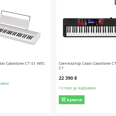
sio Casiotone CT-S1 WEC
Синтезатор Casio Casiotone C
C7
22 390 ₴
равки
Готово до відправки
Купити