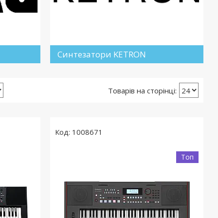
Синтезатори KETRON
1008671
Топ