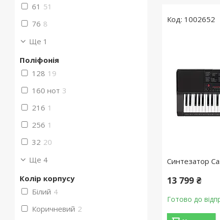
61
51
1002652
76
8
Ще 1
Поліфонія
128
19
160 нот
3
216
1
256
1
32
20
Ще 4
Синтезатор Ca
Колір корпусу
13 799 ₴
Білий
4
Готово до відп
Коричневий
2