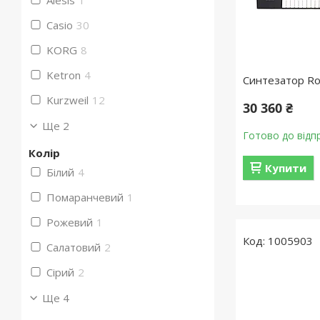
Alesis
1
Casio
30
KORG
8
Ketron
4
Синтезатор Ro
Kurzweil
12
30 360 ₴
Ще 2
Готово до відп
Колір
Купити
Білий
4
Помаранчевий
1
Рожевий
1
1005903
Салатовий
2
Сірий
2
Ще 4