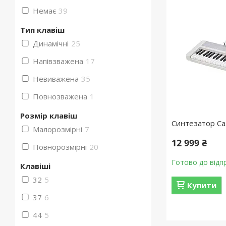
Немає
39
Тип клавіш
Динамічні
25
Напівзважена
17
Невиважена
35
Повнозважена
1
Розмір клавіш
Синтезатор Ca
Малорозмірні
7
12 999 ₴
Повнорозмірні
20
Готово до відп
Клавіші
32
5
Купити
37
6
44
5