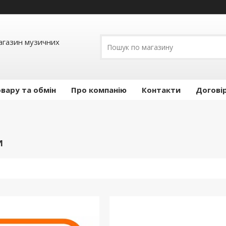
Магазин музичних
вару та обмін
Про компанію
Контакти
Догові
И