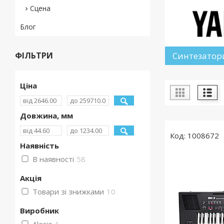
Сцена
Блог
ФІЛЬТРИ
Синтезатор
Ціна
Довжина, мм
1008672
Наявність
В наявності
58
Акція
Товари зі знижками
10
Виробник