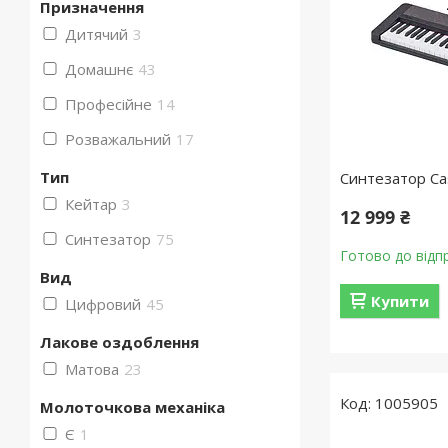
Призначення
Дитячий
3
Домашнє
43
Професійне
14
Розважальний
17
Тип
Синтезатор Ca
Кейтар
3
12 999 ₴
Синтезатор
75
Готово до відп
Вид
Купити
Цифровий
45
Лакове оздоблення
Матова
23
1005905
Молоточкова механіка
Є
1