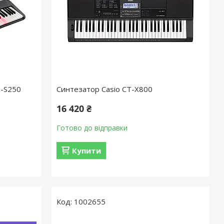
K-S250
Синтезатор Casio CT-X800
16 420 ₴
Готово до відправки
Купити
1002655