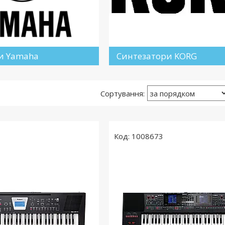
и Yamaha
Синтезатори KORG
1008673