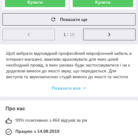
Купити
Купити
Показати ще
1
/ 10
Щоб вибрати відповідний професійний мікрофонний кабель в
інтернет-магазині, важливо враховувати для яких цілей
необхідний провід, в яких умовах буде застосовуватися і чи є
додаткові вимоги до якості звуку, що передається. Для
виступів та звукозаписних студій вимоги до якості та чистоти
звучання можуть відрізнятися, тому детально вивчайте
Показати все
технічні характеристики кабелю та його відповідність до
поставлених завдань.
Про нас
Вибір мікрофонного кабелю:
особливості
99% позитивних з 464 відгуків за рік
Для надійної комутації звукового обладнання пропонуємо
Працює з 14.08.2019
підібрати якісні мікрофонні кабелі в Україні, які можуть