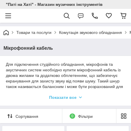
"Паті на Хаті" - Магазин музичних інструментів
Товари та послуги
Комутація звукового обладнання
Мікрофонний кабель
Для підключення студійного обладнання, мікрофонів та
акустичних систем необхідно купити мікрофонний кабель із
двома жилами та додатково обплетенням, що забезпечує
екранування для захисту звуку від появи шуму. Такий шнур
також називається балансним і може бути розрахований для
роботи з різними типами роз'ємів в залежності від специфіки
Показати все
музичної апаратури, що підключається. Вибирайте
мікрофонний кабель із відповідними робочими
характеристиками, щоб отримати якісний чистий звук під час
студійної роботи, звукозапису чи виступу.
Сортування
0
Фільтри