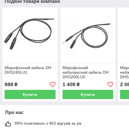
Подібні товари компанії
Мікрофонний кабель DH
Мікрофонний
Мік
DHS240LU1
небалансний кабель DH
неба
DHS200LU5
DHS
888
1 408
2 0
₴
₴
Купити
Купити
Про нас
99% позитивних з 463 відгуків за рік