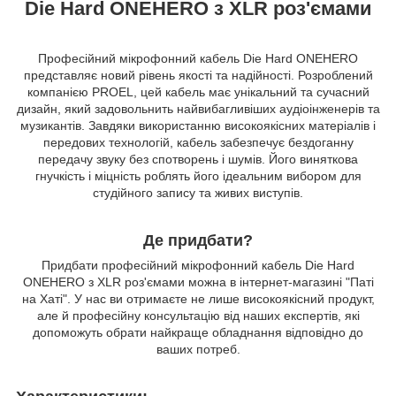
Die Hard ONEHERO з XLR роз'ємами
Професійний мікрофонний кабель Die Hard ONEHERO
представляє новий рівень якості та надійності. Розроблений
компанією PROEL, цей кабель має унікальний та сучасний
дизайн, який задовольнить найвибагливіших аудіоінженерів та
музикантів. Завдяки використанню високоякісних матеріалів і
передових технологій, кабель забезпечує бездоганну
передачу звуку без спотворень і шумів. Його виняткова
гнучкість і міцність роблять його ідеальним вибором для
студійного запису та живих виступів.
Де придбати?
Придбати професійний мікрофонний кабель Die Hard
ONEHERO з XLR роз'ємами можна в інтернет-магазині "Паті
на Хаті". У нас ви отримаєте не лише високоякісний продукт,
але й професійну консультацію від наших експертів, які
допоможуть обрати найкраще обладнання відповідно до
ваших потреб.