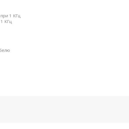
 при 1 КГц
 1 КГц
абелю