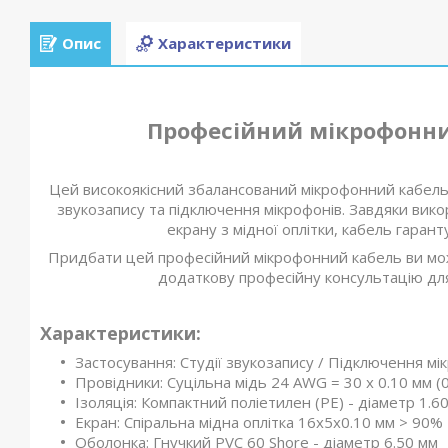
Опис
Характеристики
Професійний мікрофонний 
Цей високоякісний збалансований мікрофонний кабель 
звукозапису та підключення мікрофонів. Завдяки викор
екрану з мідної оплітки, кабель гаран
Придбати цей професійний мікрофонний кабель ви може
додаткову професійну консультацію дл
Характеристики:
Застосування: Студії звукозапису / Підключення мі
Провідники: Суцільна мідь 24 AWG = 30 x 0.10 мм (0
Ізоляція: Компактний поліетилен (PE) - діаметр 1.6
Екран: Спіральна мідна оплітка 16x5x0.10 мм > 90%
Оболонка: Гнучкий PVC 60 Shore - діаметр 6.50 мм