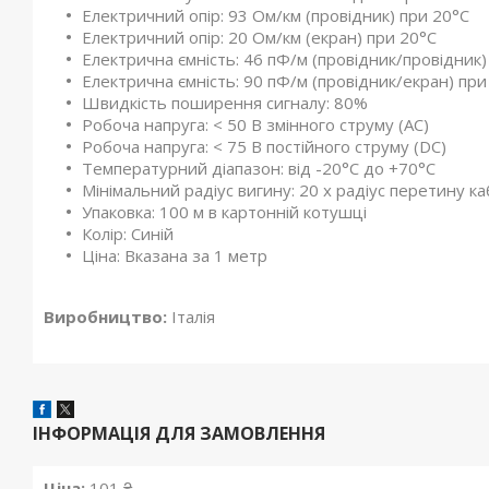
Електричний опір: 93 Ом/км (провідник) при 20°C
Електричний опір: 20 Ом/км (екран) при 20°C
Електрична ємність: 46 пФ/м (провідник/провідник)
Електрична ємність: 90 пФ/м (провідник/екран) при
Швидкість поширення сигналу: 80%
Робоча напруга: < 50 В змінного струму (AC)
Робоча напруга: < 75 В постійного струму (DC)
Температурний діапазон: від -20°C до +70°C
Мінімальний радіус вигину: 20 x радіус перетину к
Упаковка: 100 м в картонній котушці
Колір: Синій
Ціна: Вказана за 1 метр
Виробництво:
Італія
ІНФОРМАЦІЯ ДЛЯ ЗАМОВЛЕННЯ
Ціна:
101 ₴