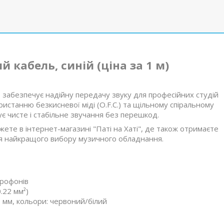
кабель, синій (ціна за 1 м)
забезпечує надійну передачу звуку для професійних студій
истанню безкисневої міді (O.F.C.) та щільному спіральному
тує чисте і стабільне звучання без перешкод.
те в інтернет-магазині "Паті на Хаті", де також отримаєте
я найкращого вибору музичного обладнання.
крофонів
.22 мм²)
0 мм, кольори: червоний/білий