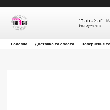
"Паті на Хаті" - 
інструментів
Головна
Доставка та оплата
Повернення то