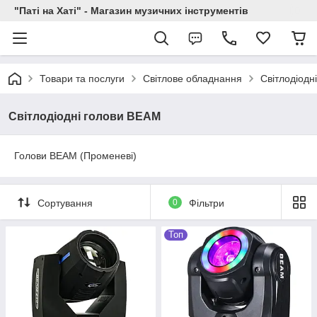
"Паті на Хаті" - Магазин музичних інструментів
Товари та послуги
Світлове обладнання
Світлодіодн
Світлодіодні голови BEAM
Голови BEAM (Променеві)
Сортування
0
Фільтри
Топ