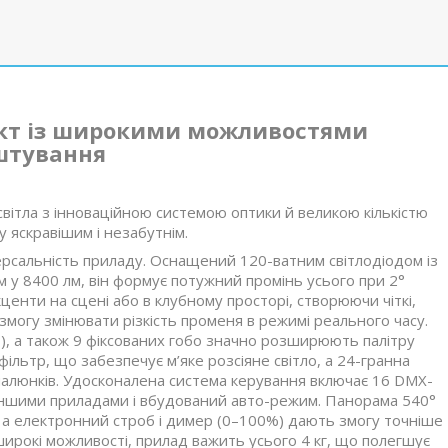
кт із широкими можливостями
штування
світла з інноваційною системою оптики й великою кількістю
 яскравішим і незабутнім.
версальність приладу. Оснащений 120-ватним світлодіодом із
 у 8400 лм, він формує потужний промінь усього при 2°
центи на сцені або в клубному просторі, створюючи чіткі,
змогу змінювати різкість променя в режимі реального часу.
ю), а також 9 фіксованих гобо значно розширюють палітру
ільтр, що забезпечує м’яке розсіяне світло, а 24-гранна
алюнків. Удосконалена система керування включає 16 DMX-
 іншими приладами і вбудований авто-режим. Панорама 540°
 а електронний строб і димер (0–100%) дають змогу точніше
ирокі можливості, прилад важить усього 4 кг, що полегшує