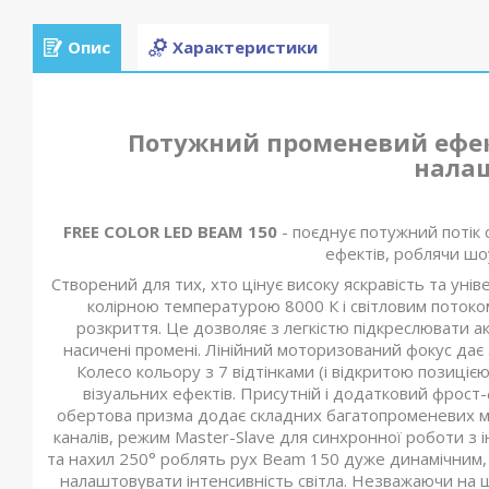
Опис
Характеристики
Потужний променевий ефе
нала
FREE COLOR LED BEAM 150
- поєднує потужний потік 
ефектів, роблячи шоу
Створений для тих, хто цінує високу яскравість та уні
колірною температурою 8000 К і світловим потоком
розкриття. Це дозволяє з легкістю підкреслювати ак
насичені промені. Лінійний моторизований фокус дає 
Колесо кольору з 7 відтінками (і відкритою позиціє
візуальних ефектів. Присутній і додатковий фрост-ф
обертова призма додає складних багатопроменевих м
каналів, режим Master-Slave для синхронної роботи з
та нахил 250° роблять рух Beam 150 дуже динамічним,
налаштовувати інтенсивність світла. Незважаючи на ш