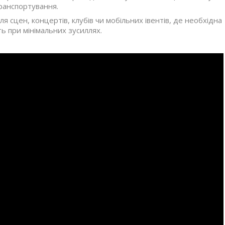
ранспортування.
сцен, концертів, клубів чи мобільних івентів, де необхідна
ь при мінімальних зусиллях.