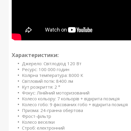
Характеристики:
Джерело: Світлодіод 120 Вт
Ресурс: 100 000 годин
Колірна температура: 8000 К
Світловий потік: 8400 лм
Кут розкриття: 2 °
Фокус: Лінійний моторизований
Колесо кольору: 7 кольорів + відкрита позиція
Колесо гобо: 9 фіксованих гобо + відкрита позиція
Призма: 24-гранна обертова
Фрост-фільтр
Колесо веселки
Строб: електронний