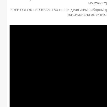
монтаж і т
FREE COLOR LED BEAM 150 стане ідеальним вибором для 
максимальна ефектніст