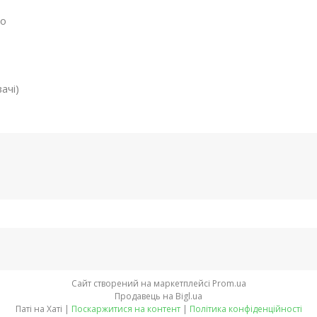
то
ачі)
Сайт створений на маркетплейсі
Prom.ua
Продавець на Bigl.ua
Паті на Хаті |
Поскаржитися на контент
|
Політика конфіденційності