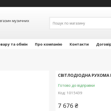
Магазин музичних
вару та обмін
Про компанію
Контакти
Догові
СВІТЛОДІОДНА РУХОМА Г
Готово до відправки
Код:
1015439
7 676 ₴