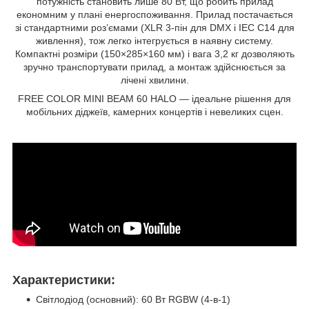
потужність становить лише 80 Вт, що робить прилад
економним у плані енергоспоживання. Прилад постачається
зі стандартними роз’ємами (XLR 3-пін для DMX і IEC C14 для
живлення), тож легко інтегрується в наявну систему.
Компактні розміри (150×285×160 мм) і вага 3,2 кг дозволяють
зручно транспортувати прилад, а монтаж здійснюється за
лічені хвилини.
FREE COLOR MINI BEAM 60 HALO — ідеальне рішення для
мобільних діджеїв, камерних концертів і невеликих сцен.
Характеристики:
Світлодіод (основний): 60 Вт RGBW (4-в-1)