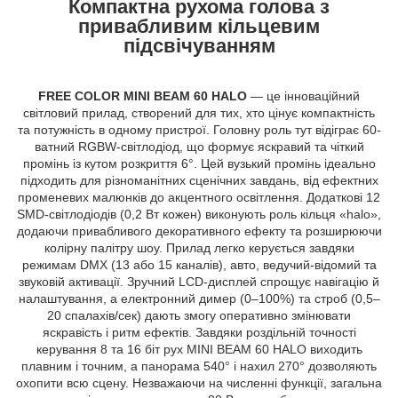
Компактна рухома голова з
привабливим кільцевим
підсвічуванням
FREE COLOR MINI BEAM 60 HALO
— це інноваційний
світловий прилад, створений для тих, хто цінує компактність
та потужність в одному пристрої. Головну роль тут відіграє 60-
ватний RGBW-світлодіод, що формує яскравий та чіткий
промінь із кутом розкриття 6°. Цей вузький промінь ідеально
підходить для різноманітних сценічних завдань, від ефектних
променевих малюнків до акцентного освітлення. Додаткові 12
SMD-світлодіодів (0,2 Вт кожен) виконують роль кільця «halo»,
додаючи привабливого декоративного ефекту та розширюючи
колірну палітру шоу. Прилад легко керується завдяки
режимам DMX (13 або 15 каналів), авто, ведучий-відомий та
звуковій активації. Зручний LCD-дисплей спрощує навігацію й
налаштування, а електронний димер (0–100%) та строб (0,5–
20 спалахів/сек) дають змогу оперативно змінювати
яскравість і ритм ефектів. Завдяки роздільній точності
керування 8 та 16 біт рух MINI BEAM 60 HALO виходить
плавним і точним, а панорама 540° і нахил 270° дозволяють
охопити всю сцену. Незважаючи на численні функції, загальна