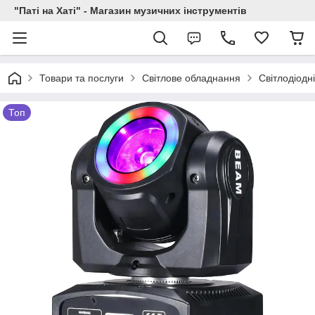
"Паті на Хаті" - Магазин музичних інструментів
Товари та послуги
Світлове обладнання
Світлодіодн
Топ