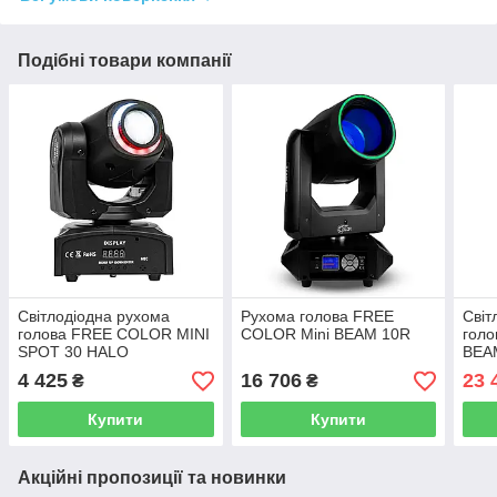
Подібні товари компанії
Світлодіодна рухома
Рухома голова FREE
Світ
голова FREE COLOR MINI
COLOR Mini BEAM 10R
гол
SPOT 30 HALO
BEA
4 425
16 706
23 
₴
₴
Купити
Купити
Акційні пропозиції та новинки