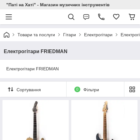
"Паті на Хаті" - Магазин музичних інструментів
Товари та послуги
Гітари
Електрогітари
Електрог
Електрогітари FRIEDMAN
Електрогітари FRIEDMAN
Сортування
0
Фільтри