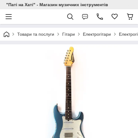
"Паті на Хаті" - Магазин музичних інструментів
Товари та послуги
Гітари
Електрогітари
Електрог