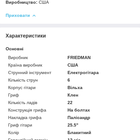
Виробництво:
США
Приховати
Характеристики
Основні
Виробник
FRIEDMAN
Країна виробник
США
Струнний інструмент
Електрогітара
Кількість струн
6
Корпус гітари
Вільха
Гриф
Клен
Кількість ладів
22
Конструкція грифа
На болтах
Накладка грифа
Палісандр
Гриф гітари
25.5"
Колір
Блакитний
Гарантійний термін
12 міс