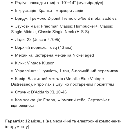
Радіус накладки грифа: 10"~14" (мультірадіус)
Інкрустація: Крапки - маркери ладів
Бридж: Тремоло 2-point Tremolo w/bent metal saddles
Звукознімачі: Friedman Classic Humbucker+, Classic
Single Middle, Classic Single Neck (H-S-S)
Лади: 22 (Jescar 47095)
Верхній поріжок: Tusq (43 мм)
Механіка: Зістарена механіка Nickel aged
Кілки: Vintage Kluson
Управління: 1 гучність, 1 тон, 5-позиційний перемикач
Колір: Блакитний металік (Metallic Blue Vintage
Distressed), нітро лак з штучно постареним покриттям
Струни: D'Addario XL 10-46
Комплектація: Гітара, Фірмовий кейс, Сертифікат
відповідності
Гарантія:
12 місяців (на механічні та електронні компоненти
інструменту)