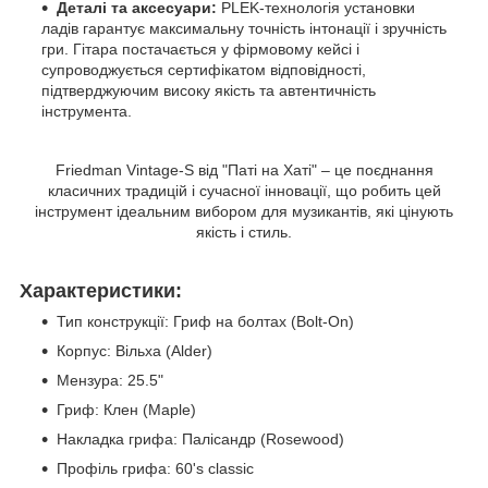
Деталі та аксесуари:
PLEK-технологія установки
ладів гарантує максимальну точність інтонації і зручність
гри. Гітара постачається у фірмовому кейсі і
супроводжується сертифікатом відповідності,
підтверджуючим високу якість та автентичність
інструмента.
Friedman Vintage-S від "Паті на Хаті" – це поєднання
класичних традицій і сучасної інновації, що робить цей
інструмент ідеальним вибором для музикантів, які цінують
якість і стиль.
Характеристики:
Тип конструкції: Гриф на болтах (Bolt-On)
Корпус: Вільха (Alder)
Мензура: 25.5"
Гриф: Клен (Maple)
Накладка грифа: Палісандр (Rosewood)
Профіль грифа: 60's classic