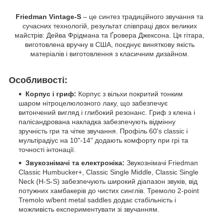
Friedman Vintage-S
– це синтез традиційного звучання та
сучасних технологій, результат співпраці двох великих
майстрів: Дейва Фрідмана та Ґровера Джексона. Ця гітара,
виготовлена вручну в США, поєднує виняткову якість
матеріалів і виготовлення з класичним дизайном.
Особливості:
Корпус і гриф:
Корпус з вільхи покритий тонким
шаром нітроцелюлозного лаку, що забезпечує
витончений вигляд і глибокий резонанс. Гриф з клена і
палісандрована накладка забезпечують відмінну
зручність гри та чітке звучання. Профіль 60's classic і
мультірадіус на 10"-14" додають комфорту при грі та
точності інтонації.
Звукознімачі та електроніка:
Звукознімачі Friedman
Classic Humbucker+, Classic Single Middle, Classic Single
Neck (H-S-S) забезпечують широкий діапазон звуків, від
потужних хамбакерів до чистих синглів. Тремоло 2-point
Tremolo w/bent metal saddles додає стабільність і
можливість експериментувати зі звучанням.