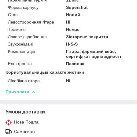
Форма корпусу
Superstrat
Стан
Новий
Левостроронняя гітара
Ні
Тремоло
Немає
Лакове оздоблення
Зістарене покриття
Звукознімачі
H-S-S
Комплектація
Гітара, фірмовий кейс,
сертифікат відповідності
Електроніка
Пасивна
Користувальницькі характеристики
ЛІвобічна гітара
Ні
Приховати
Умови доставки
Нова Пошта
Самовивіз