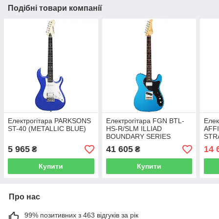
Подібні товари компанії
Електрогітара PARKSONS
Електрогітара FGN BTL-
Елек
ST-40 (METALLIC BLUE)
HS-R/SLM ILLIAD
AFF
BOUNDARY SERIES
STR
(SAPPHIRE BLUE
HSS
5 965
41 605
14 
₴
₴
METALLIC)
Купити
Купити
Про нас
99% позитивних з 463 відгуків за рік