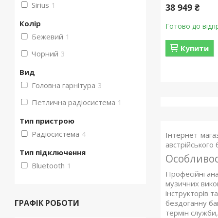
Sirius
1
38 949 ₴
Колір
Готово до відп
Бежевий
1
Купити
Чорний
3
Вид
Головна гарнітура
3
Петлична радіосистема
1
Тип пристрою
Радіосистема
4
Інтернет-магаз
австрійського
Тип підключення
Особливос
Bluetooth
1
Професійні ана
музичних викон
інструкторів т
ГРАФІК РОБОТИ
бездоганну ба
термін служби,