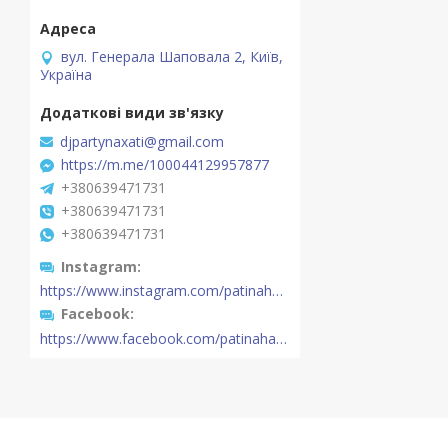
вул. Генерала Шаповала 2, Київ,
Україна
djpartynaxati@gmail.com
https://m.me/100044129957877
+380639471731
+380639471731
+380639471731
Instagram
https://www.instagram.com/patinahatishop/
Facebook
https://www.facebook.com/patinahatishop/