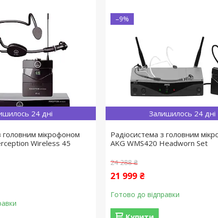
–9%
ишилось 24 дні
Залишилось 24 дні
з головним мікрофоном
Радіосистема з головним мік
ception Wireless 45
AKG WMS420 Headworn Set
24 288 ₴
21 999 ₴
Готово до відправки
равки
Купити