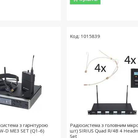
1015839
система з гарнітурою
Радіосистема з головним мікр
W-D ME3 SET (Q1-6)
шт) SIRIUS Quad R/4B 4 Headm
Set