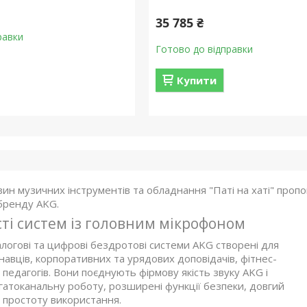
35 785 ₴
равки
Готово до відправки
Купити
ин музичних інструментів та обладнання "Паті на хаті" проп
 бренду AKG.
ті систем із головним мікрофоном
логові та цифрові бездротові системи AKG створені для
авців, корпоративних та урядових доповідачів, фітнес-
а педагогів. Вони поєднують фірмову якість звуку AKG і
гатоканальну роботу, розширені функції безпеки, довгий
 простоту використання.