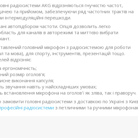
овні радіосистеми AKG відрізняються гнучкістю частот,
ачею та прийомом, забезпечуючи ряд частотних трактів на
чи інтермодуляційні перешкоди.
ані автопідбором частоти. Опція дозволить легко
бласть для каналів в авторежимі та миттєво вибрати
іант.
ставлений головний мікрофон з радіосистемою для роботи
ал та мова), для спорту, інструментів, презентацій тощо.
лей відрізняє:
а ергономічність;
ний розмір оголов'я;
исне виконання капсуля;
сть звучання навіть у найскладніших умовах;
 встановлення мікрофона на оголов'ї як зліва, так і праворуч.
замовити головні радіосистеми з доставкою по Україні з Києв
професійні радіосистеми
з петличними та ручними мікрофона