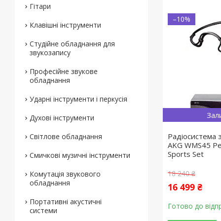
Гітари
–10%
Клавішні інструменти
Студійне обладнання для
звукозапису
Професійне звукове
обладнання
Ударні інструменти і перкусія
Зал
Духові інструменти
Радіосистема 
Світлове обладнання
AKG WMS45 Per
Sports Set
Смичкові музичні інструменти
18 240 ₴
Комутація звукового
обладнання
16 499 ₴
Портативні акустичні
Готово до відп
системи