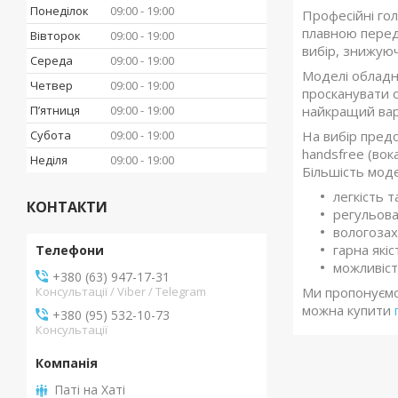
Понеділок
09:00
19:00
Професійні гол
плавною перед
Вівторок
09:00
19:00
вибір, знижую
Середа
09:00
19:00
Моделі обладн
Четвер
09:00
19:00
просканувати о
найкращий вар
Пʼятниця
09:00
19:00
На вибір пред
Субота
09:00
19:00
handsfree (вок
Неділя
09:00
19:00
Більшість моде
легкість т
КОНТАКТИ
регульова
вологозах
гарна які
можливість
+380 (63) 947-17-31
Консультації / Viber / Telegram
Ми пропонуємо 
можна купити
+380 (95) 532-10-73
Консультації
Паті на Хаті