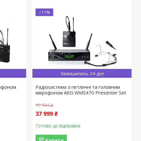
–11%
Залишилось 24 дні
рофоном
Радіосистема з петличні та головним
мікрофоном AKG WMS470 Presenter Set
42 504 ₴
37 999 ₴
Готово до відправки
Купити