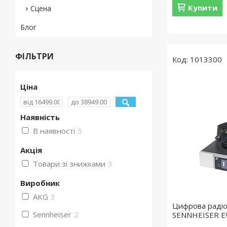
Купити
Сцена
Блог
ФІЛЬТРИ
1013300
Ціна
Наявність
В наявності
5
Акція
Товари зі знижками
3
Виробник
AKG
3
Цифрова радіо
Sennheiser
2
SENNHEISER E