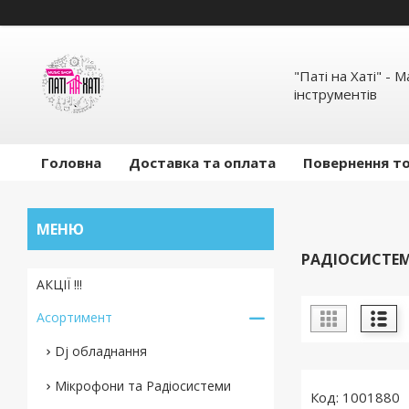
"Паті на Хаті" - 
інструментів
Головна
Доставка та оплата
Повернення то
РАДІОСИСТЕ
АКЦІЇ !!!
Асортимент
Dj обладнання
Мікрофони та Радіосистеми
1001880