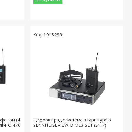
1013299
офоном (4
Цифрова радіосистема з гарнітурою
ike O 470
SENNHEISER EW-D ME3 SET (S1-7)