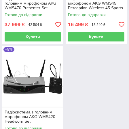
головним мікрофоном AKG
мікрофоном AKG WMS45
WMS470 Presenter Set
Perception Wireless 45 Sports
Set
Готово до відправки
Готово до відправки
37 999
16 499
₴
₴
42 504 ₴
18 240 ₴
Купити
Купити
–9%
Радіосистема з головним
мікрофоном AKG WMS420
Headworn Set
Готово до відправки