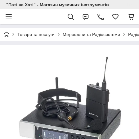
"Паті на Хаті" - Магазин музичних інструментів
Товари та послуги
Мікрофони та Радіосистеми
Раді