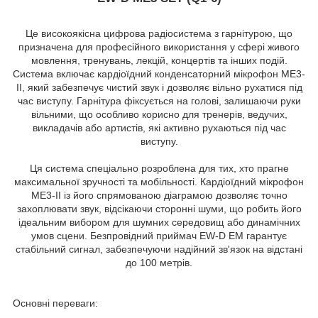
Це високоякісна цифрова радіосистема з гарнітурою, що
призначена для професійного використання у сфері живого
мовлення, тренувань, лекцій, концертів та інших подій.
Система включає кардіоїдний конденсаторний мікрофон ME3-
II, який забезпечує чистий звук і дозволяє вільно рухатися під
час виступу. Гарнітура фіксується на голові, залишаючи руки
вільними, що особливо корисно для тренерів, ведучих,
викладачів або артистів, які активно рухаються під час
виступу.
Ця система спеціально розроблена для тих, хто прагне
максимальної зручності та мобільності. Кардіоїдний мікрофон
ME3-II із його спрямованою діаграмою дозволяє точно
захоплювати звук, відсікаючи сторонні шуми, що робить його
ідеальним вибором для шумних середовищ або динамічних
умов сцени. Безпровідний приймач EW-D EM гарантує
стабільний сигнал, забезпечуючи надійний зв'язок на відстані
до 100 метрів.
Основні переваги: