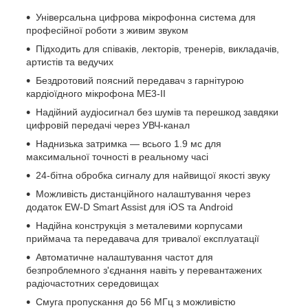
Універсальна цифрова мікрофонна система для
професійної роботи з живим звуком
Підходить для співаків, лекторів, тренерів, викладачів,
артистів та ведучих
Бездротовий поясний передавач з гарнітурою
кардіоїдного мікрофона ME3-II
Надійний аудіосигнал без шумів та перешкод завдяки
цифровій передачі через УВЧ-канал
Наднизька затримка — всього 1.9 мс для
максимальної точності в реальному часі
24-бітна обробка сигналу для найвищої якості звуку
Можливість дистанційного налаштування через
додаток EW-D Smart Assist для iOS та Android
Надійна конструкція з металевими корпусами
приймача та передавача для тривалої експлуатації
Автоматичне налаштування частот для
безпроблемного з'єднання навіть у перевантажених
радіочастотних середовищах
Смуга пропускання до 56 МГц з можливістю