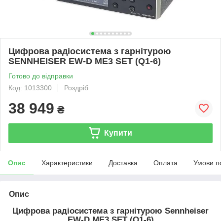
Цифрова радіосистема з гарнітурою
SENNHEISER EW-D ME3 SET (Q1-6)
Готово до відправки
Код: 1013300
Роздріб
38 949
₴
Купити
Опис
Характеристики
Доставка
Оплата
Умови п
Опис
Цифрова радіосистема з гарнітурою
Sennheiser
EW-D ME3 SET (Q1-6)