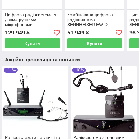
Цифрова радіосистема з
Комбінована цифрова
Циф
двома ручними
радіосистема
раді
мікрофонами
SENNHEISER EW-D
SEN
SENNHEISER EW-DX 835-
ME2/835-S SET (Q1-6)
SET 
129 949
51 949
36 
₴
₴
S Set (Q1-9)
Купити
Купити
Акційні пропозиції та новинки
–11%
–10%
Радіосистема з петличні та
Радіосистема з головним