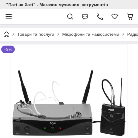
"Паті на Хаті" - Магазин музичних інструментів
Товари та послуги
Мікрофони та Радіосистеми
Раді
–9%