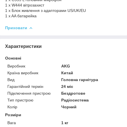
1 х W444 вітрозахист
1 x Блок живлення з адапторами US/UK/EU
1 x AA батарейка
Приховати
Характеристики
Основні
Виробник
AKG
Країна виробник
Китай
Вид
Головна гарнітура
Гарантійний термін
24 міс
Підключення пристрою
Бездротове
Тип пристрою
Радіосистема
Колір
Чорний
Розміри
Вага
1 кг