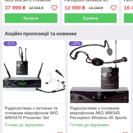
AKG WMS470 Presenter
Perception Wireless 45
Perc
Set
Presenter Set
Spor
37 999
12 999
16 
₴
₴
42 504 ₴
14 244 ₴
Купити
Купити
Акційні пропозиції та новинки
–11%
–10%
Радіосистема з петличні та
Радіосистема з головним
головним мікрофоном AKG
мікрофоном AKG WMS45
WMS470 Presenter Set
Perception Wireless 45 Sports
Set
Готово до відправки
Готово до відправки