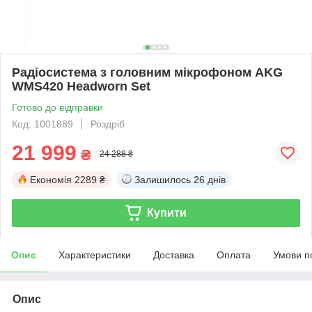
Радіосистема з головним мікрофоном AKG
WMS420 Headworn Set
Готово до відправки
Код: 1001889
Роздріб
21 999
₴
24 288 ₴
Економія
2289 ₴
Залишилось
26 днів
Купити
Опис
Характеристики
Доставка
Оплата
Умови п
Опис