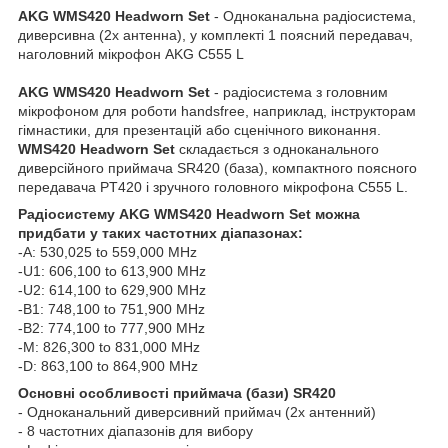
AKG WMS420 Headworn Set
- Одноканальна радіосистема,
диверсивна (2х антенна), у комплекті 1 поясний передавач,
наголовний мікрофон AKG C555 L
AKG WMS420 Headworn Set
- радіосистема з головним
мікрофоном для роботи handsfree, наприклад, інструкторам
гімнастики, для презентацій або сценічного виконання.
WMS420 Headworn Set
складається з одноканального
диверсійного приймача SR420 (база), компактного поясного
передавача PT420 і зручного головного мікрофона C555 L.
Радіосистему AKG WMS420 Headworn Set можна
придбати у таких частотних діапазонах:
-A: 530,025 to 559,000 MHz
-U1: 606,100 to 613,900 MHz
-U2: 614,100 to 629,900 MHz
-B1: 748,100 to 751,900 MHz
-B2: 774,100 to 777,900 MHz
-M: 826,300 to 831,000 MHz
-D: 863,100 to 864,900 MHz
Основні особливості приймача (бази) SR420
- Одноканальний диверсивний приймач (2х антенний)
- 8 частотних діапазонів для вибору