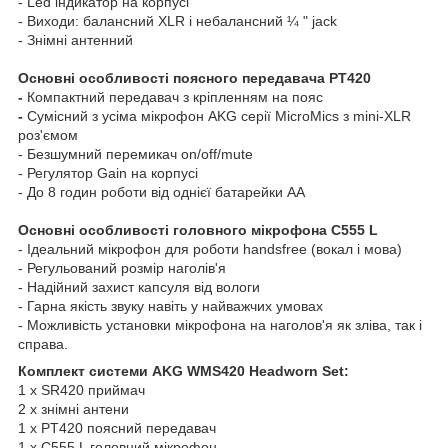
- Led індикатор на корпусі
- Виходи: балансний XLR і небалансний ¼ " jack
- Знімні антенний
Основні особливості поясного передавача PT420
-
Компактний передавач з кріпленням на пояс
-
Сумісний з усіма мікрофон AKG серії MicroMics з mini-XLR
роз'ємом
- Безшумний перемикач on/off/mute
- Регулятор Gain на корпусі
- До 8 годин роботи від однієї батарейки AA
Основні особливості головного мікрофона C555 L
- Ідеальний мікрофон для роботи handsfree (вокал і мова)
- Регульований розмір наголів'я
- Надійний захист капсуля від вологи
- Гарна якість звуку навіть у найважчих умовах
- Можливість установки мікрофона на наголов'я як зліва, так і
справа.
Комплект системи AKG WMS420 Headworn Set:
1 x SR420 приймач
2 х знімні антени
1 x PT420 поясний передавач
1 x С555 L головний мікрофон