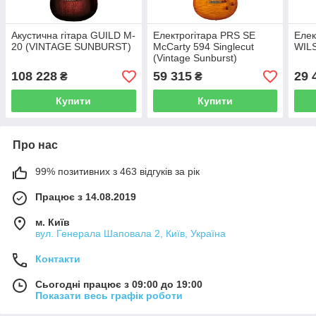
Акустична гітара GUILD M-
Електрогітара PRS SE
Елек
20 (VINTAGE SUNBURST)
McCarty 594 Singlecut
WIL
(Vintage Sunburst)
108 228
59 315
29 
₴
₴
Купити
Купити
Про нас
99% позитивних з 463 відгуків за рік
Працює з 14.08.2019
м. Київ
вул. Генерала Шаповала 2, Київ, Україна
Контакти
Сьогодні працює з 09:00 до 19:00
Показати весь графік роботи