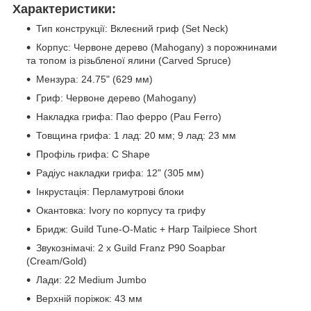
Характеристики:
Тип конструкції: Вклеєний гриф (Set Neck)
Корпус: Червоне дерево (Mahogany) з порожнинами
та топом із різьбленої ялини (Carved Spruce)
Мензура: 24.75" (629 мм)
Гриф: Червоне дерево (Mahogany)
Накладка грифа: Пао ферро (Pau Ferro)
Товщина грифа: 1 лад: 20 мм; 9 лад: 23 мм
Профіль грифа: C Shape
Радіус накладки грифа: 12" (305 мм)
Інкрустація: Перламутрові блоки
Окантовка: Ivory по корпусу та грифу
Бридж: Guild Tune-O-Matic + Harp Tailpiece Short
Звукознімачі: 2 х Guild Franz P90 Soapbar
(Cream/Gold)
Лади: 22 Medium Jumbo
Верхній поріжок: 43 мм