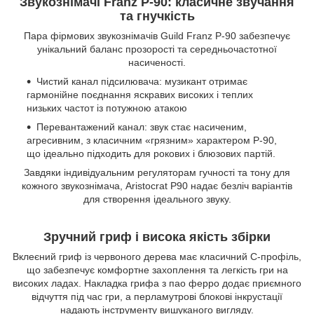
Звукознімачі Franz P-90: класичне звучання
та гнучкість
Пара фірмових звукознімачів Guild Franz P-90 забезпечує
унікальний баланс прозорості та середньочастотної
насиченості.
Чистий канал підсилювача: музикант отримає
гармонійне поєднання яскравих високих і теплих
низьких частот із потужною атакою
Перевантажений канал: звук стає насиченим,
агресивним, з класичним «грязним» характером P-90,
що ідеально підходить для рокових і блюзових партій.
Завдяки індивідуальним регуляторам гучності та тону для
кожного звукознімача, Aristocrat P90 надає безліч варіантів
для створення ідеального звуку.
Зручний гриф і висока якість збірки
Вклеєний гриф із червоного дерева має класичний С-профіль,
що забезпечує комфортне захоплення та легкість гри на
високих ладах. Накладка грифа з пао ферро додає приємного
відчуття під час гри, а перламутрові блокові інкрустації
надають інструменту вишуканого вигляду.