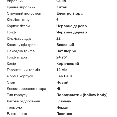
Виробник
Guild
Країна виробник
Китай
Струнний інструмент
Електрогітара
Кількість струн
6
Корпус гітари
Червоне дерево
Гриф
Червоне дерево
Кількість ладів
22
Конструкція грифа
Вклеєний
Накладка грифа
Пат Ферро
Гриф гітари
24.75"
Колір
Коричневий
Гарантійний термін
12 міс
Форма корпусу
Les Paul
Стан
Новий
Левостроронняя гітара
Ні
Тип корпусу
Порожнистий (hollow body)
Лакове оздоблення
Глянець
Тремоло
Немає
Електроніка
Пасивна