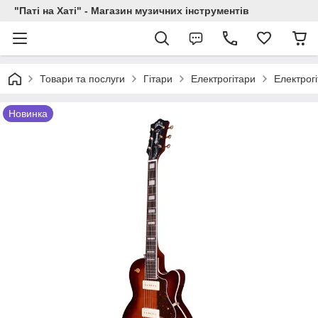
"Паті на Хаті" - Магазин музичних інструментів
Товари та послуги
Гітари
Електрогітари
Електрог
Новинка