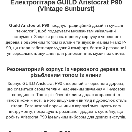
Електрогітара GUILD Aristocrat P90
(Vintage Sunburst)
Guild Aristocrat P90
поєднує традиційний дизайн і сучасні
технології, щоб подарувати музикантам унікальний
інструмент. Завдяки резонаторному корпусу з червоного
дерева з різьбленим топом із ялини та звукознімачам Franz P-
90, ця гітара забезпечує чудовий комфорт, багатий резонанс і
універсальність звучання для різноманітних музичних стилів.
Резонаторний корпус із червоного дерева та
різьбленим топом із ялини
Корпус GUILD Aristocrat P90 створений із червоного дерева,
що славиться своїм теплим, насиченим звучанням і чудовою
серединою. Топ із різьбленої ялини додає яскравості та
чіткості кожній ноті, а його вишуканий вигляд підкреслює стиль
гітари. Резонаторні порожнини в корпусі зменшують вагу
інструменту, покращують резонанс і додають сустейну, що
робить Aristocrat P90 ідеальним вибором для довгих виступів.