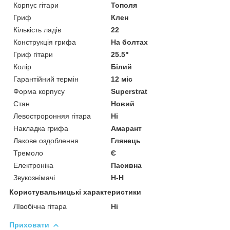
Корпус гітари
Тополя
Гриф
Клен
Кількість ладів
22
Конструкція грифа
На болтах
Гриф гітари
25.5"
Колір
Білий
Гарантійний термін
12 міс
Форма корпусу
Superstrat
Стан
Новий
Левостроронняя гітара
Ні
Накладка грифа
Амарант
Лакове оздоблення
Глянець
Тремоло
Є
Електроніка
Пасивна
Звукознімачі
H-H
Користувальницькі характеристики
ЛІвобічна гітара
Ні
Приховати