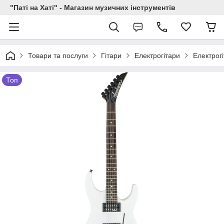
"Паті на Хаті" - Магазин музичних інструментів
Товари та послуги
Гітари
Електрогітари
Електрог
Топ