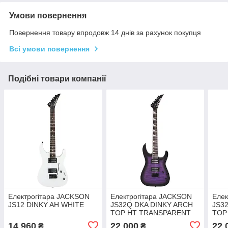
Умови повернення
Повернення товару впродовж 14 днів за рахунок покупця
Всі умови повернення
Подібні товари компанії
Електрогітара JACKSON
Електрогітара JACKSON
Елек
JS12 DINKY AH WHITE
JS32Q DKA DINKY ARCH
JS3
TOP HT TRANSPARENT
TOP
PURPLE BURST
14 960
22 000
22 
₴
₴