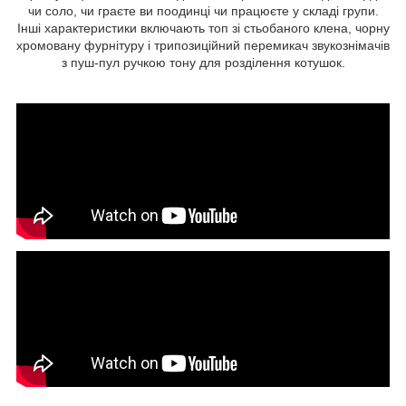
чи соло, чи граєте ви поодинці чи працюєте у складі групи.
Інші характеристики включають топ зі стьобаного клена, чорну
хромовану фурнітуру і трипозиційний перемикач звукознімачів
з пуш-пул ручкою тону для розділення котушок.