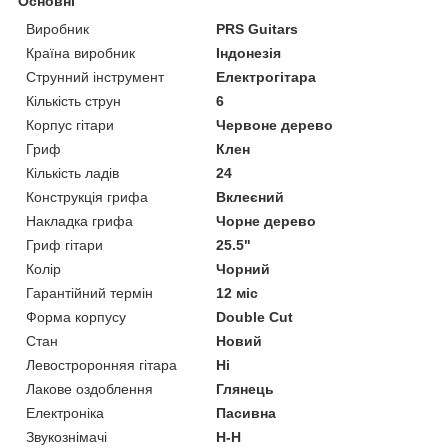
Основні
Виробник
PRS Guitars
Країна виробник
Індонезія
Струнний інструмент
Електрогітара
Кількість струн
6
Корпус гітари
Червоне дерево
Гриф
Клен
Кількість ладів
24
Конструкція грифа
Вклеєний
Накладка грифа
Чорне дерево
Гриф гітари
25.5"
Колір
Чорний
Гарантійний термін
12 міс
Форма корпусу
Double Cut
Стан
Новий
Левостроронняя гітара
Ні
Лакове оздоблення
Глянець
Електроніка
Пасивна
Звукознімачі
H-H