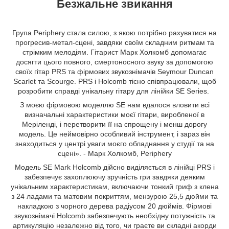
Безжальне звикання
Група Periphery стала силою, з якою потрібно рахуватися на
прогресив-метал-сцені, завдяки своїм складним ритмам та
стрімким мелодіям. Гітарист Марк Холкомб допомагає
досягти цього повного, смертоносного звуку за допомогою
своїх гітар PRS та фірмових звукознімачів Seymour Duncan
Scarlet та Scourge. PRS і Holcomb тісно співпрацювали, щоб
розробити справді унікальну гітару для лінійки SE Series.
З моєю фірмовою моделлю SE нам вдалося вловити всі
визначальні характеристики моєї гітари, виробленої в
Меріленді, і перетворити її на спрощену і менш дорогу
модель. Це неймовірно особливий інструмент, і зараз він
знаходиться у центрі уваги моєго обладнання у студії та на
сцені». - Марк Холкомб, Periphery
Модель SE Mark Holcomb дійсно виділяється в лінійці PRS і
забезпечує захоплюючу зручність гри завдяки деяким
унікальним характеристикам, включаючи тонкий гриф з клена
з 24 ладами та матовим покриттям, мензурою 25,5 дюйми та
накладкою з чорного дерева радіусом 20 дюймів. Фірмові
звукознімачі Holcomb забезпечують необхідну потужність та
артикуляцію незалежно від того, чи граєте ви складні акорди