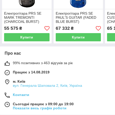
Електрогітара PRS SE
Електрогітара PRS SE
Елек
MARK TREMONTI
PAUL'S GUITAR (FADED
CUS
(CHARCOAL BURST)
BLUE BURST)
(CH
BUR
55 575
67 332
65 
₴
₴
Купити
Купити
Про нас
99% позитивних з 463 відгуків за рік
Працює з 14.08.2019
м. Київ
вул. Генерала Шаповала 2, Київ, Україна
Контакти
Сьогодні працює з 09:00 до 19:00
Показати весь графік роботи