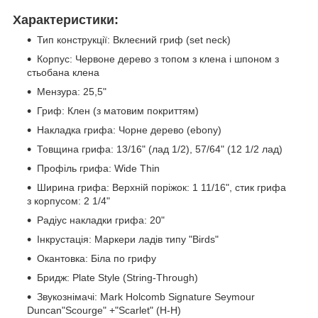
Характеристики:
Тип конструкції: Вклеєний гриф (set neck)
Корпус: Червоне дерево з топом з клена і шпоном з
стьобана клена
Мензура: 25,5"
Гриф: Клен (з матовим покриттям)
Накладка грифа: Чорне дерево (ebony)
Товщина грифа: 13/16" (лад 1/2), 57/64" (12 1/2 лад)
Профіль грифа: Wide Thin
Ширина грифа: Верхній поріжок: 1 11/16", стик грифа
з корпусом: 2 1/4"
Радіус накладки грифа: 20"
Інкрустація: Маркери ладів типу "Birds"
Окантовка: Біла по грифу
Бридж: Plate Style (String-Through)
Звукознімачі: Mark Holcomb Signature Seymour
Duncan"Scourge" +"Scarlet" (H-H)