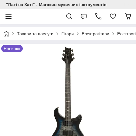
"Паті на Хаті" - Магазин музичних інструментів
Товари та послуги
Гітари
Електрогітари
Електрог
Новинка