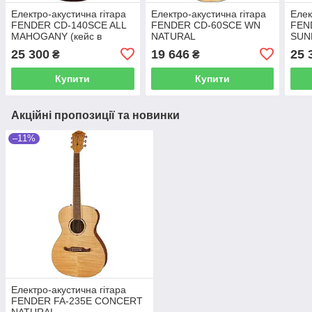
Електро-акустична гітара
Електро-акустична гітара
Елек
FENDER CD-140SCE ALL
FENDER CD-60SCE WN
FEN
MAHOGANY (кейс в
NATURAL
SUN
комплекті)
комп
25 300
19 646
25 
₴
₴
Купити
Купити
Акційні пропозиції та новинки
–11%
Електро-акустична гітара
FENDER FA-235E CONCERT
NATURAL