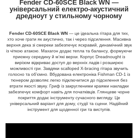
Fender CD-60SCE Black WN —
універсальний електро-акустичний
дредноут у стильному чорному
Fender CD-60SCE Black WN
— це ідеальна гітара для тих,
хто хоче грати як акустично, так і через підсилення. Масивна
верхня дека зі смереки забезпечує яскравий, динамічний звук
із чіткою атакою. Махагон додає тепла та балансу, формуючи
приємну середину й м’які верхи. Корпус Dreadnought із
вирізом відкриває доступ до верхніх ладів і розширює
можливості гри. Завдяки scalloped X-bracing гітара звучить
голосно та об’ємно. Вбудована електроніка Fishman CD-1 із
тюнером дозволяє легко підключитися до підсилення без
втрати якості звуку. Гриф із закругленими краями накладки
забезпечує комфорт навіть для початківців. Глянцеве чорне
покриття додає інструменту сучасного вигляду. Це
універсальний варіант для дому, студії та сцени. Надійний
інструмент для щоденної гри та виступів.