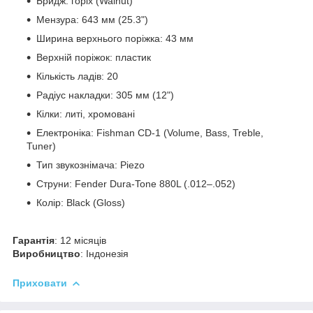
Бридж: горіх (Walnut)
Мензура: 643 мм (25.3")
Ширина верхнього поріжка: 43 мм
Верхній поріжок: пластик
Кількість ладів: 20
Радіус накладки: 305 мм (12")
Кілки: литі, хромовані
Електроніка: Fishman CD-1 (Volume, Bass, Treble,
Tuner)
Тип звукознімача: Piezo
Струни: Fender Dura-Tone 880L (.012–.052)
Колір: Black (Gloss)
Гарантія
: 12 місяців
Виробництво
: Індонезія
Приховати