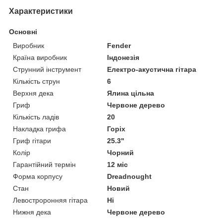
Характеристики
Основні
Виробник
Fender
Країна виробник
Індонезія
Струнний інструмент
Електро-акустична гітара
Кількість струн
6
Верхня дека
Ялина цільна
Гриф
Червоне дерево
Кількість ладів
20
Накладка грифа
Горіх
Гриф гітари
25.3"
Колір
Чорний
Гарантійний термін
12 міс
Форма корпусу
Dreadnought
Стан
Новий
Левостроронняя гітара
Ні
Нижня дека
Червоне дерево