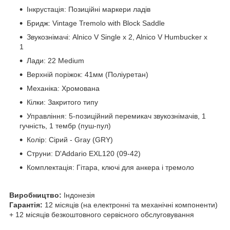
Інкрустація: Позиційні маркери ладів
Бридж: Vintage Tremolo with Block Saddle
Звукознімачі: Alnico V Single x 2, Alnico V Humbucker x
1
Лади: 22 Medium
Верхній поріжок: 41мм (Поліуретан)
Механіка: Хромована
Кілки: Закритого типу
Управління: 5-позиційний перемикач звукознімачів, 1
гучність, 1 тембр (пуш-пул)
Колір: Сірий - Gray (GRY)
Струни: D'Addario EXL120 (09-42)
Комплектація: Гітара, ключі для анкера і тремоло
Виробництво:
Індонезія
Гарантія:
12 місяців (на електронні та механічні компоненти)
+ 12 місяців безкоштовного сервісного обслуговування