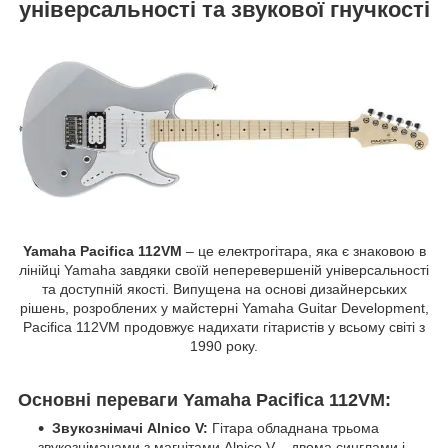
універсальності та звукової гнучкості
Yamaha Pacifica 112VM
– це електрогітара, яка є знаковою в
лінійці Yamaha завдяки своїй неперевершеній універсальності
та доступній якості. Випущена на основі дизайнерських
рішень, розроблених у майстерні Yamaha Guitar Development,
Pacifica 112VM продовжує надихати гітаристів у всьому світі з
1990 року.
Основні переваги Yamaha Pacifica 112VM:
Звукознімачі Alnico V:
Гітара обладнана трьома
звукознімачами з магнітами Alnico V – двома синглами і