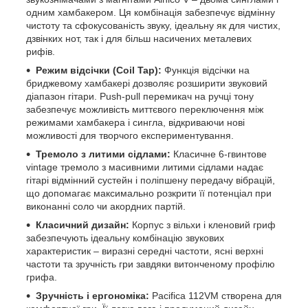
одним хамбакером. Ця комбінація забезпечує відмінну
чистоту та сфокусованість звуку, ідеальну як для чистих,
дзвінких нот, так і для більш насичених металевих
рифів.
Режим відсічки (Coil Tap):
Функція відсічки на
бриджевому хамбакері дозволяє розширити звуковий
діапазон гітари. Push-pull перемикач на ручці тону
забезпечує можливість миттєвого переключення між
режимами хамбакера і сингла, відкриваючи нові
можливості для творчого експериментування.
Тремоло з литими сідлами:
Класичне 6-гвинтове
vintage тремоло з масивними литими сідлами надає
гітарі відмінний сустейн і поліпшену передачу вібрацій,
що допомагає максимально розкрити її потенціал при
виконанні соло чи акордних партій.
Класичний дизайн:
Корпус з вільхи і кленовий гриф
забезпечують ідеальну комбінацію звукових
характеристик – виразні середні частоти, ясні верхні
частоти та зручність гри завдяки витонченому профілю
грифа.
Зручність і ергономіка:
Pacifica 112VM створена для