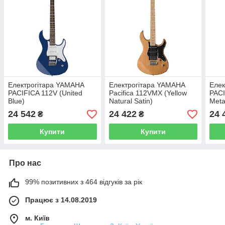
Електрогітара YAMAHA
Електрогітара YAMAHA
Елек
PACIFICA 112V (United
Pacifica 112VMX (Yellow
PACI
Blue)
Natural Satin)
Metal
24 542
24 422
24 
₴
₴
Купити
Купити
Про нас
99% позитивних з 464 відгуків за рік
Працює з 14.08.2019
м. Київ