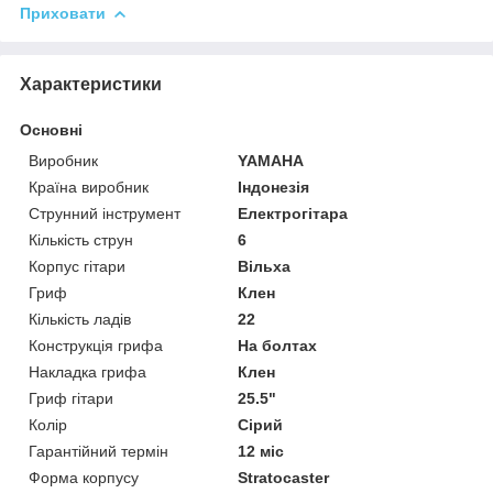
Приховати
Характеристики
Основні
Виробник
YAMAHA
Країна виробник
Індонезія
Струнний інструмент
Електрогітара
Кількість струн
6
Корпус гітари
Вільха
Гриф
Клен
Кількість ладів
22
Конструкція грифа
На болтах
Накладка грифа
Клен
Гриф гітари
25.5"
Колір
Сірий
Гарантійний термін
12 міс
Форма корпусу
Stratocaster