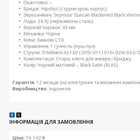
Окантовка: –
Бридж: Hipshot (струни крізь корпус)
Звукознімачі: Seymour Duncan Blackened Black Winte
Лади: 24 XJ (нержавіюча сталь)
Верхній поріжок: 43 мм
Механіка: Чорна
Кілки: Замкові LTD
Управління: 1 гучність (пуш-пул)
Струни: D’Addario XL120 (.009/.011/.016/.024/.032/.
Комплектація: Гітара, ключі для анкера і бриджу
Колір: Чорний матовий – Black Satin (BLKS)
Гарантія
: 12 місяців (на електронні та механічні компон
Виробництво
: Індонезія
ІНФОРМАЦІЯ ДЛЯ ЗАМОВЛЕННЯ
Ціна:
74 142 ₴