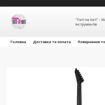
"Паті на Хаті" - 
інструментів
Головна
Доставка та оплата
Повернення то