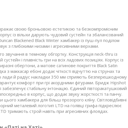
 вражає своєю броньовою естетикою та безкомпромісним
корпус із вільхи дарують чудовий сустейн та збалансований
uncan Blackened Black Winter хамбакер із пуш-пул поділом
вук з глибокими низами і агресивними верхами.
о звучання в темному обгортку. Конструкція neck-thru із
устейн і плавність гри на всіх ладових позиціях. Корпус із
иразні обертони, а матове сатинове покриття Black Satin
а з маккасар ебоні додає чіткості відчуттю на струнах та
бо лади й радіус накладки 350 мм сприяють безперешкодному
гарантує комфорт при грі акордними фігурами. Бридж Hipshot
 і забезпечує стабільну інтонацію. Єдиний півторакатушковий
зпосередньо в корпус, що додає звуку жорсткості та панчу.
 цього хамбакера для більш прозорого клі́ну. Світловідбивні
 чорний металевий логотип LTD на голівці грифа підкреслює
 LTD тримають строй навіть при агресивних флоядах.
 «Паті на Хаті»