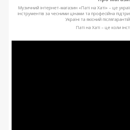
Музичний інтернет-магазин «Паті на Хаті» – це украї
інструментів за чесними цінами та професійна підтри
Україні та якісний післягарант
Паті на Хаті – це коли ін