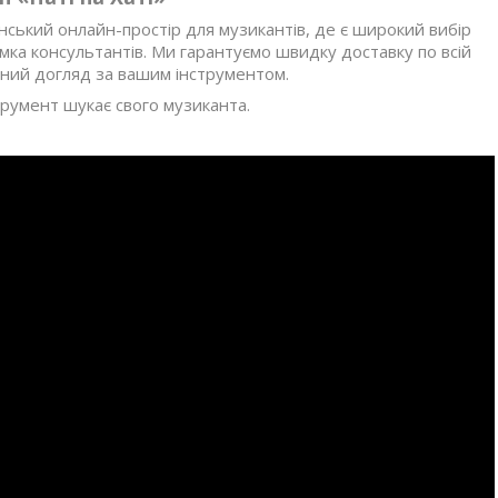
нський онлайн-простір для музикантів, де є широкий вибір
мка консультантів. Ми гарантуємо швидку доставку по всій
ійний догляд за вашим інструментом.
струмент шукає свого музиканта.