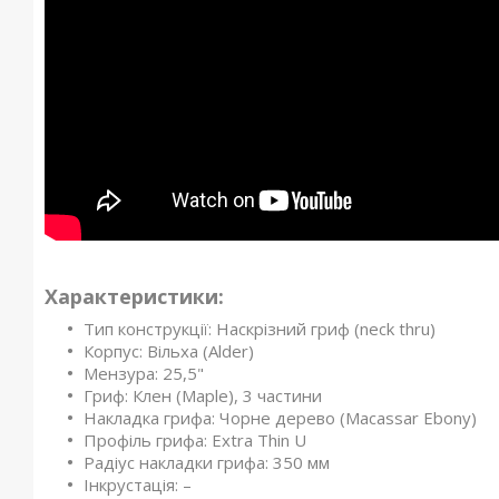
Характеристики:
Тип конструкції: Наскрізний гриф (neck thru)
Корпус: Вільха (Alder)
Мензура: 25,5"
Гриф: Клен (Maple), 3 частини
Накладка грифа: Чорне дерево (Macassar Ebony)
Профіль грифа: Extra Thin U
Радіус накладки грифа: 350 мм
Інкрустація: –