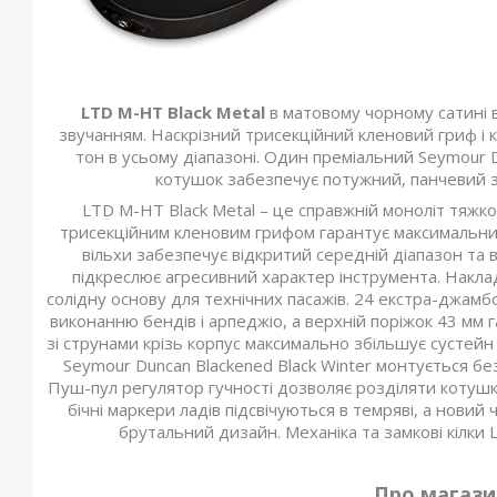
LTD M-HT Black Metal
в матовому чорному сатині
звучанням. Наскрізний трисекційний кленовий гриф і 
тон в усьому діапазоні. Один преміальний Seymour D
котушок забезпечує потужний, панчевий з
LTD M-HT Black Metal – це справжній моноліт тяжког
трисекційним кленовим грифом гарантує максимальний с
вільхи забезпечує відкритий середній діапазон та в
підкреслює агресивний характер інструмента. Накладк
солідну основу для технічних пасажів. 24 екстра-джам
виконанню бендів і арпеджіо, а верхній поріжок 43 мм 
зі струнами крізь корпус максимально збільшує сустейн
Seymour Duncan Blackened Black Winter монтується бе
Пуш-пул регулятор гучності дозволяє розділяти котушки
бічні маркери ладів підсвічуються в темряві, а новий
брутальний дизайн. Механіка та замкові кілки
Про магазин