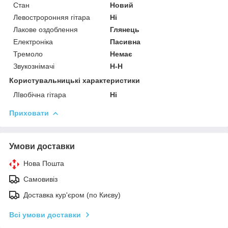
Стан
Новий
Левостроронняя гітара
Ні
Лакове оздоблення
Глянець
Електроніка
Пасивна
Тремоло
Немає
Звукознімачі
H-H
Користувальницькі характеристики
ЛІвобічна гітара
Ні
Приховати
Умови доставки
Нова Пошта
Самовивіз
Доставка кур'єром (по Києву)
Всі умови доставки