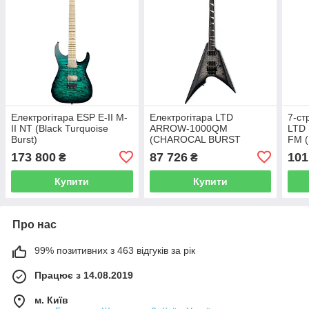
Електрогітара ESP E-II M-
Електрогітара LTD
7-ст
II NT (Black Turquoise
ARROW-1000QM
LTD
Burst)
(CHAROCAL BURST
FM (
SATIN)
173 800
87 726
101
₴
₴
Купити
Купити
Про нас
99% позитивних з 463 відгуків за рік
Працює з 14.08.2019
м. Київ