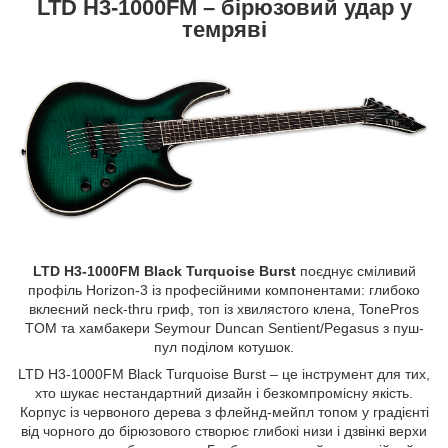
LTD H3-1000FM – бірюзовий удар у
темряві
LTD H3-1000FM Black Turquoise Burst
поєднує сміливий
профіль Horizon-3 із професійними компонентами: глибоко
вклеєний neck-thru гриф, топ із хвилястого клена, TonePros
TOM та хамбакери Seymour Duncan Sentient/Pegasus з пуш-
пул поділом котушок.
LTD H3-1000FM Black Turquoise Burst – це інструмент для тих,
хто шукає нестандартний дизайн і безкомпромісну якість.
Корпус із червоного дерева з флейнд-мейпл топом у градієнті
від чорного до бірюзового створює глибокі низи і дзвінкі верхи