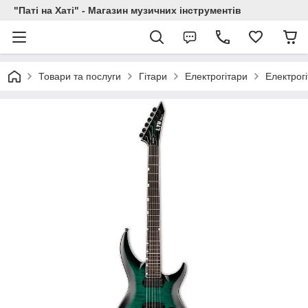
"Паті на Хаті" - Магазин музичних інструментів
Товари та послуги
Гітари
Електрогітари
Електрог