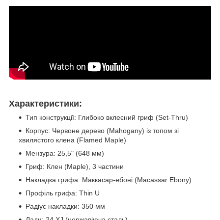
Характеристики:
Тип конструкції: Глибоко вклеєний гриф (Set-Thru)
Корпус: Червоне дерево (Mahogany) із топом зі
хвилястого клена (Flamed Maple)
Мензура: 25,5" (648 мм)
Гриф: Клен (Maple), 3 частини
Накладка грифа: Маккасар-ебоні (Macassar Ebony)
Профіль грифа: Thin U
Радіус накладки: 350 мм
Лади: 24 XJ (нержавіюча сталь)