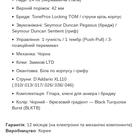
Верхній поріжок: 42 мм
Бридж: TonePros Locking TOM / струни крізь корпус
Звукознімачі: Seymour Duncan Pegasus (бридж) /
Seymour Duncan Sentient (гриф)
Управління: 1 гучність / 1 тембр (Push-Pull) / 3-
позиційний перемикач
Механіка: Чорна
Кілки: Замкові LTD
Окантовка: Біла по корпусу і грифу
Струни: D’Addario XL110
(.010/.013/.017/.026/.036/.046)
Комплектація: Гітара, ключі для анкера і бриджу
Колір: Чорний - бірюзовий градієнт — Black Turquoise
Burst (BLKTB)
Гарантія
: 12 місяців (на електронні та механічні компоненти)
Виробництво
: Корея