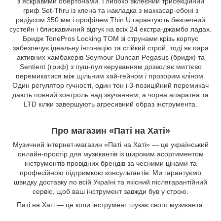
з яскравими обертонами. Глибоко вклеєний трисекційний
гриф Set-Thru із клена та накладка з маккасар-ебоні з
радіусом 350 мм і профілем Thin U гарантують безпечний
сустейн і блискавичний відгук на всіх 24 екстра-джамбо ладах.
Бридж TonePros Locking TOM зі струнами крізь корпус
забезпечує ідеальну інтонацію та стійкий строй, тоді як пара
активних хамбакерів Seymour Duncan Pegasus (бридж) та
Sentient (гриф) з пуш-пул керуванням дозволяє миттєво
перемикатися між щільним хай-гейном і прозорим клі́ном.
Один регулятор гучності, один тон і 3-позиційний перемикач
дають повний контроль над звучанням, а чорна апаратна та
LTD кілки завершують агресивний образ інструмента.
Про магазин «Паті на Хаті»
Музичний інтернет-магазин «Паті на Хаті» — це український
онлайн-простір для музикантів із широким асортиментом
інструментів провідних брендів за чесними цінами та
професійною підтримкою консультантів. Ми гарантуємо
швидку доставку по всій Україні та якісний післягарантійний
сервіс, щоб ваш інструмент завжди був у строю.
Паті на Хаті — це коли інструмент шукає свого музиканта.