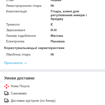
Стан
Новий
Левостроронняя гітара
Ні
Комплектація
Гітара, ключі для
регулювання анкерв і
бриджу
Тремоло
Є
Звукознімачі
H-H
Лакове оздоблення
Матова
Електроніка
Пасивна
Користувальницькі характеристики
ЛІвобічна гітара
Ні
Приховати
Умови доставки
Нова Пошта
Самовивіз
Доставка кур'єром (по Києву)