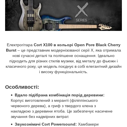
Електрогітара
Cort X100 в кольорі Open Pore Black Cherry
Burst
– це представник модернізованої серії X, яка отримала
нові сучасні деталі та поліпшене оснащення. Ідеально
підходить для різних стилів музики, від металу до фьюжн і
класичного року, ця модель поєднує в собі елегантний дизайн
і високу функціональність.
Особливості:
Вдало підібрана комбінація порід деревини:
Корпус виготовлений з меранті (філіппінського
червоного дерева), а гриф з твердого клена з
накладкою з деревини ятоба. Це забезпечує насичене
звучання без надмірних витрат.
Звукознімачі Cort Powersound:
Хамбакери