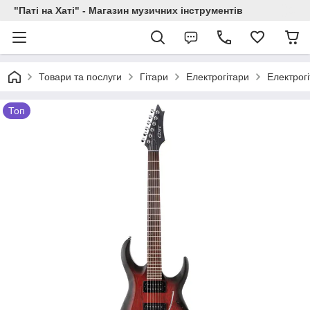
"Паті на Хаті" - Магазин музичних інструментів
Товари та послуги
Гітари
Електрогітари
Електрогі
Топ