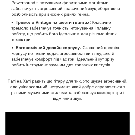
Powersound з потужними феритовими магнітами
забезпечують агресивний і насичений звук, зберігаючи
розбірливість при високих рівнях гейна.
Тремоло Vintage на шести гвинтах:
Класичне
тремоло забезпечує точність інтонування і плавну
роботу, що робить його ідеальним для різноманітних
технік гри.
Ергономічний дизайн корпусу:
Скошений профіль
корпусу не тільки додає агресивності вигляду, але й
забезпечує комфорт під час гри. Ідеальний кут зрізу
робить інструмент зручним для тривалих виступів.
Паті на Хаті радить цю гітару для тих, хто шукає агресивний,
але універсальний інструмент, який добре справляється з
різними музичними стилями та забезпечує комфорт гри і
відмінний звук.