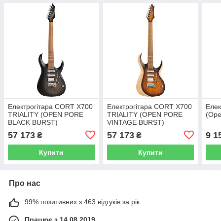
Електрогітара CORT X700
Електрогітара CORT X700
Елек
TRIALITY (OPEN PORE
TRIALITY (OPEN PORE
(Ope
BLACK BURST)
VINTAGE BURST)
57 173
57 173
9 1
₴
₴
Купити
Купити
Про нас
99% позитивних з 463 відгуків за рік
Працює з 14.08.2019