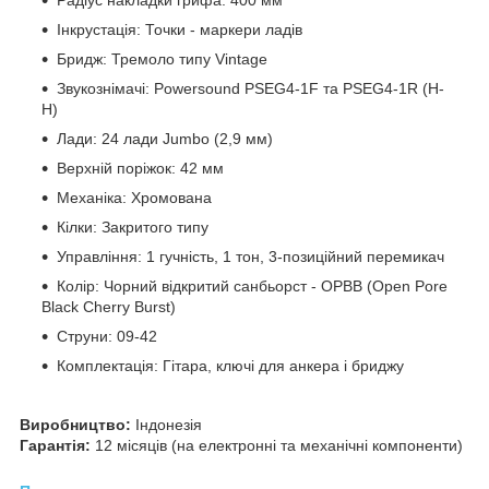
Радіус накладки грифа: 400 мм
Інкрустація: Точки - маркери ладів
Бридж: Тремоло типу Vintage
Звукознімачі: Powersound PSEG4-1F та PSEG4-1R (H-
H)
Лади: 24 лади Jumbo (2,9 мм)
Верхній поріжок: 42 мм
Механіка: Хромована
Кілки: Закритого типу
Управління: 1 гучність, 1 тон, 3-позиційний перемикач
Колір: Чорний відкритий санбьорст - OPBB (Open Pore
Black Cherry Burst)
Струни: 09-42
Комплектація: Гітара, ключі для анкера і бриджу
Виробництво:
Індонезія
Гарантія:
12 місяців (на електронні та механічні компоненти)