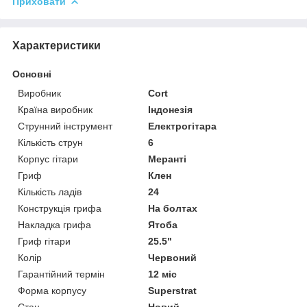
Приховати
Характеристики
Основні
Виробник
Cort
Країна виробник
Індонезія
Струнний інструмент
Електрогітара
Кількість струн
6
Корпус гітари
Меранті
Гриф
Клен
Кількість ладів
24
Конструкція грифа
На болтах
Накладка грифа
Ятоба
Гриф гітари
25.5"
Колір
Червоний
Гарантійний термін
12 міс
Форма корпусу
Superstrat