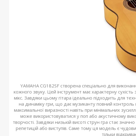
YAMAHA CG182SF створена спеціально для виконання у
кожного звуку. Цей інструмент має характерну сухість з
мікс. Завдяки цьому гітара ідеально підходить для техн
на динаміку гри, що дає музиканту повний контроль 
максимальної виразності навіть при мінімальних зусил
може використовуватися у поп або акустичному викон
творчості. Завдяки низькій висоті струн гра стає знач
репетицій або виступів. Саме тому ця модель є чудовим
тільки відкрива