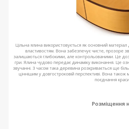
Цільна ялина використовується як основний матеріал 
властивостям. Вона забезпечує чисте, прозоре з
залишаються глибокими, але контрольованими. Це дозв
гри. Ялина чудово передає динаміку виконання. Це озн
звучанні. З часом така деревина розкривається ще біл
ціннішим у довгостроковій перспективі. Вона також м
поєднання краси
Розміщення 