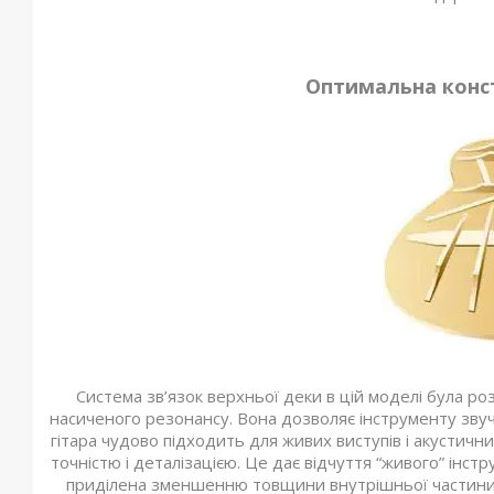
Оптимальна конст
Система зв’язок верхньої деки в цій моделі була р
насиченого резонансу. Вона дозволяє інструменту звуча
гітара чудово підходить для живих виступів і акустичн
точністю і деталізацією. Це дає відчуття “живого” інст
приділена зменшенню товщини внутрішньої частини 