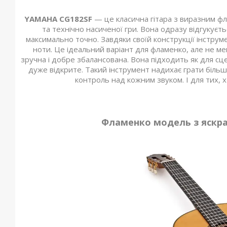
YAMAHA CG182SF
— це класична гітара з виразним фл
та технічно насиченої гри. Вона одразу відгукуєт
максимально точно. Завдяки своїй конструкції інструм
ноти. Це ідеальний варіант для фламенко, але не мен
зручна і добре збалансована. Вона підходить як для сце
дуже відкритe. Такий інструмент надихає грати більше
контроль над кожним звуком. І для тих, х
Фламенко модель з яскра