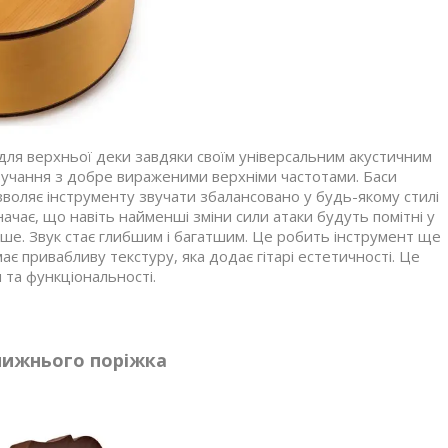
для верхньої деки завдяки своїм універсальним акустичним
вучання з добре вираженими верхніми частотами. Баси
оляє інструменту звучати збалансовано у будь-якому стилі
ачає, що навіть найменші зміни сили атаки будуть помітні у
ьше. Звук стає глибшим і багатшим. Це робить інструмент ще
ає привабливу текстуру, яка додає гітарі естетичності. Це
 та функціональності.
нижнього поріжка