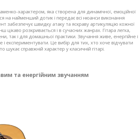
аменко-характером, яка створена для динамічної, емоційної
ься на найменший дотик і передає всі нюанси виконання
ент забезпечує швидку атаку та яскраву артикуляцію кожної
ш цікаво розкривається і в сучасних жанрах. Гітара легка,
ни, так і для домашньої практики. Звучання живе, енергійне і
 і експериментувати. Це вибір для тих, хто хоче відчувати
то шукає справжній характер у класичній гітарі.
вим та енергійним звучанням