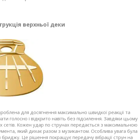
рукція верхньої деки
озроблена для досягнення максимально швидкої реакції та
ти голосно і відкрито навіть без підсилення. Завдяки цьому
их сетів. Кожен удар по струнах передається з максимальною
румента, який дихає разом з музикантом. Особлива увага була
бриджу. Це рішення покращує передачу вібрації струн на