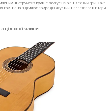
сиченим. Інструмент краще реагує на різні техніки гри. Така
ї гри. Вона підсилює природні акустичні властивості гітари.
з цілісної ялини