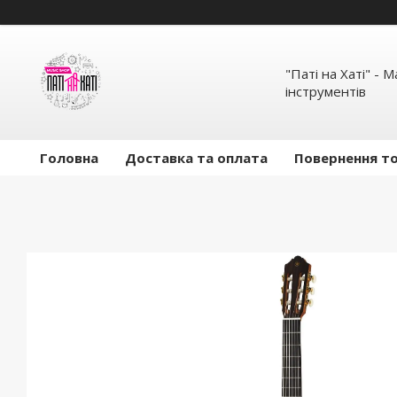
"Паті на Хаті" - 
інструментів
Головна
Доставка та оплата
Повернення то