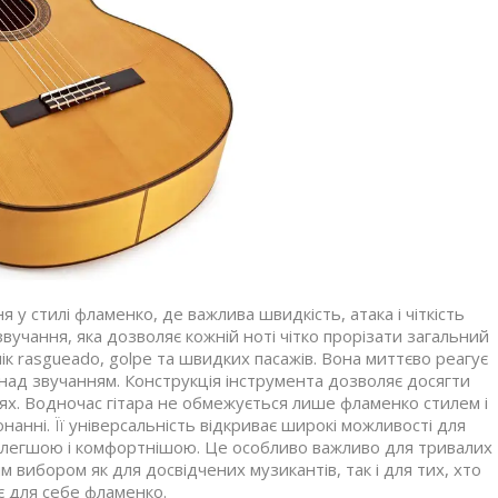
 стилі фламенко, де важлива швидкість, атака і чіткість
вучання, яка дозволяє кожній ноті чітко прорізати загальний
ік rasgueado, golpe та швидких пасажів. Вона миттєво реагує
над звучанням. Конструкція інструмента дозволяє досягти
лях. Водночас гітара не обмежується лише фламенко стилем і
анні. Її універсальність відкриває широкі можливості для
но легшою і комфортнішою. Це особливо важливо для тривалих
 вибором як для досвідчених музикантів, так і для тих, хто
є для себе фламенко.