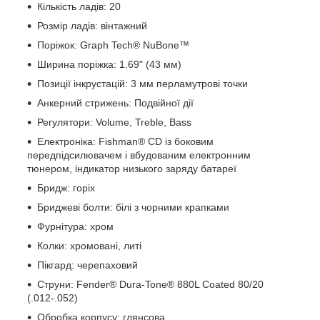
Кількість ладів: 20
Розмір ладів: вінтажний
Поріжок: Graph Tech® NuBone™
Ширина поріжка: 1.69" (43 мм)
Позиції інкрустацій: 3 мм перламутрові точки
Анкерний стрижень: Подвійної дії
Регулятори: Volume, Treble, Bass
Електроніка: Fishman® CD із боковим
передпідсилювачем і вбудованим електронним
тюнером, індикатор низького заряду батареї
Бридж: горіх
Бриджеві болти: білі з чорними крапками
Фурнітура: хром
Колки: хромовані, литі
Пікгард: черепаховий
Струни: Fender® Dura-Tone® 880L Coated 80/20
(.012-.052)
Обробка корпусу: глянсова