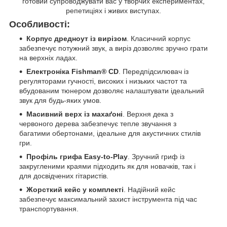
готовий супроводжувати вас у творчих експериментах,
репетиціях і живих виступах.
Особливості:
Корпус дредноут із вирізом
. Класичний корпус
забезпечує потужний звук, а виріз дозволяє зручно грати
на верхніх ладах.
Електроніка Fishman® CD
. Передпідсилювач із
регуляторами гучності, високих і низьких частот та
вбудованим тюнером дозволяє налаштувати ідеальний
звук для будь-яких умов.
Масивний верх із махаґоні
. Верхня дека з
червоного дерева забезпечує тепле звучання з
багатими обертонами, ідеальне для акустичних стилів
гри.
Профіль грифа Easy-to-Play
. Зручний гриф із
закругленими краями підходить як для новачків, так і
для досвідчених гітаристів.
Жорсткий кейс у комплекті
. Надійний кейс
забезпечує максимальний захист інструмента під час
транспортування.