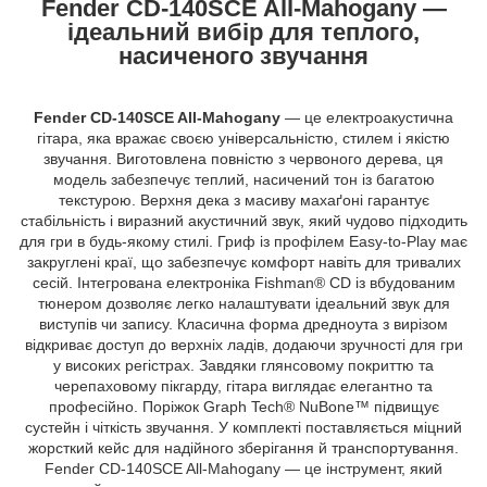
Fender CD-140SCE All-Mahogany —
ідеальний вибір для теплого,
насиченого звучання
Fender CD-140SCE All-Mahogany
— це електроакустична
гітара, яка вражає своєю універсальністю, стилем і якістю
звучання. Виготовлена повністю з червоного дерева, ця
модель забезпечує теплий, насичений тон із багатою
текстурою. Верхня дека з масиву махаґоні гарантує
стабільність і виразний акустичний звук, який чудово підходить
для гри в будь-якому стилі. Гриф із профілем Easy-to-Play має
закруглені краї, що забезпечує комфорт навіть для тривалих
сесій. Інтегрована електроніка Fishman® CD із вбудованим
тюнером дозволяє легко налаштувати ідеальний звук для
виступів чи запису. Класична форма дредноута з вирізом
відкриває доступ до верхніх ладів, додаючи зручності для гри
у високих регістрах. Завдяки глянсовому покриттю та
черепаховому пікгарду, гітара виглядає елегантно та
професійно. Поріжок Graph Tech® NuBone™ підвищує
сустейн і чіткість звучання. У комплекті поставляється міцний
жорсткий кейс для надійного зберігання й транспортування.
Fender CD-140SCE All-Mahogany — це інструмент, який