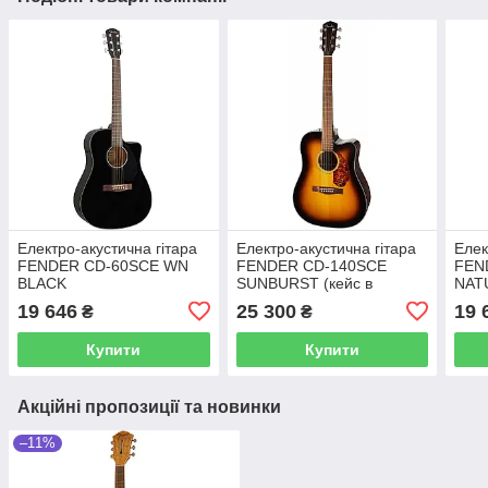
Електро-акустична гітара
Електро-акустична гітара
Елек
FENDER CD-60SCE WN
FENDER CD-140SCE
FEN
BLACK
SUNBURST (кейс в
NAT
комплекті)
19 646
25 300
19 
₴
₴
Купити
Купити
Акційні пропозиції та новинки
–11%