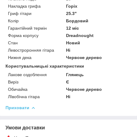
Накладка грифа
Горіх
Гриф гітари
25.3"
Колір
Бордовий
Гарантійний термін
12 міс
Форма корпусу
Dreadnought
Стан
Новий
Левостроронняя гітара
Ні
Нижня дека
Червоне дерево
Користувальницькі характеристики
Лакове оздоблення
Глянець
Виріз
Є
Обичайка
Червоне дерево
ЛІвобічна гітара
Ні
Приховати
Умови доставки