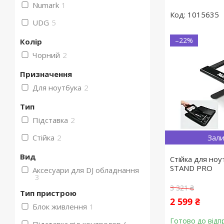
Numark
1
1015635
UDG
5
–22%
Колір
Чорний
2
Призначення
Для ноутбука
2
Тип
Підставка
2
Стійка
2
Зали
Вид
Стійка для н
STAND PRO
Аксесуари для DJ обладнання
3
3 321 ₴
Тип пристрою
2 599 ₴
Блок живлення
1
Готово до відп