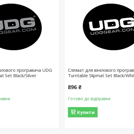
нілового програвача UDG
Сліпмат для вінілового програ
at Set Black/Silver
Turntable Slipmat Set Black/Wh
896 ₴
равки
Готово до відправки
Купити