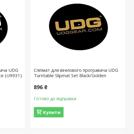
вача UDG
Сліпмат для вінілового програвача UDG
ite (U9931)
Turntable Slipmat Set Black/Golden
896 ₴
Готово до відправки
Купити