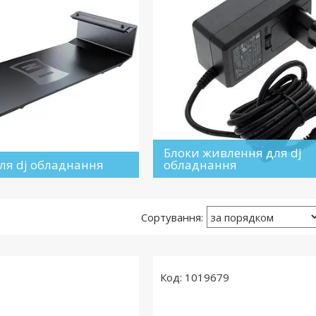
Блоки живлення для dj
ля dj обладнання
обладнання
1019679