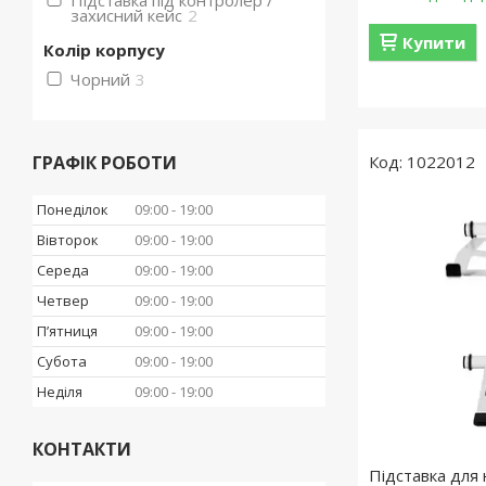
Підставка під контролер /
захисний кейс
2
Купити
Колір корпусу
Чорний
3
ГРАФІК РОБОТИ
1022012
Понеділок
09:00
19:00
Вівторок
09:00
19:00
Середа
09:00
19:00
Четвер
09:00
19:00
Пʼятниця
09:00
19:00
Субота
09:00
19:00
Неділя
09:00
19:00
КОНТАКТИ
Підставка для