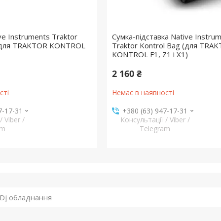
ve Instruments Traktor
Сумка-підставка Native Instru
 (для TRAKTOR KONTROL
Traktor Kontrol Bag (для TRA
KONTROL F1, Z1 і X1)
2 160 ₴
сті
Немає в наявності
7-17-31
+380 (63) 947-17-31
 Viber /
Консультації / Viber /
am
Telegram
 Dj обладнання