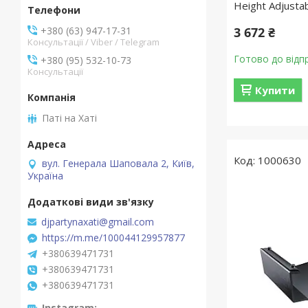
Height Adjusta
+380 (63) 947-17-31
3 672 ₴
Консультації / Viber / Telegram
Готово до відп
+380 (95) 532-10-73
Консультації
Купити
Паті на Хаті
1000630
вул. Генерала Шаповала 2, Київ,
Україна
djpartynaxati@gmail.com
https://m.me/100044129957877
+380639471731
+380639471731
+380639471731
Instagram