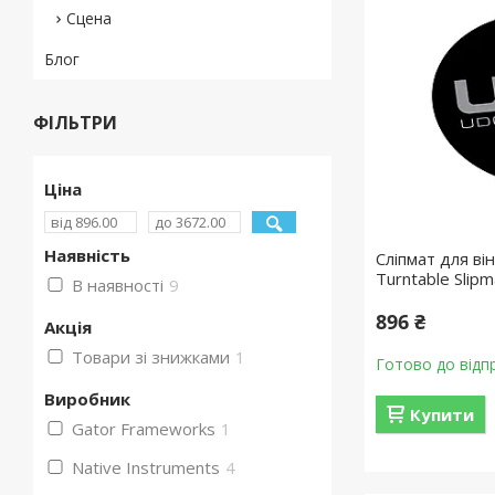
Сцена
Блог
ФІЛЬТРИ
Ціна
Наявність
Сліпмат для ві
Turntable Slipm
В наявності
9
896 ₴
Акція
Товари зі знижками
1
Готово до відп
Виробник
Купити
Gator Frameworks
1
Native Instruments
4