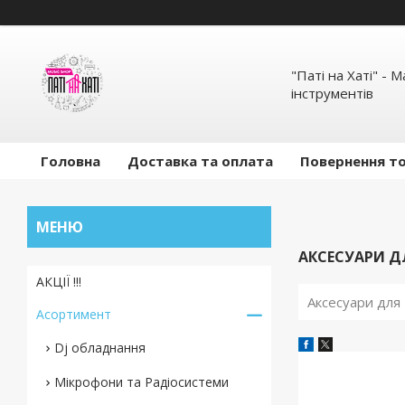
"Паті на Хаті" - 
інструментів
Головна
Доставка та оплата
Повернення то
АКСЕСУАРИ Д
АКЦІЇ !!!
Аксесуари для
Асортимент
Dj обладнання
Мікрофони та Радіосистеми