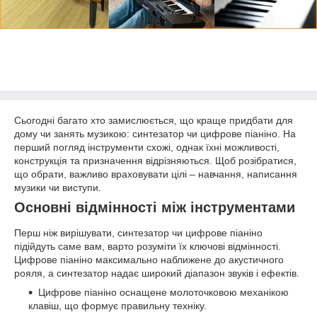
Сьогодні багато хто замислюється, що краще придбати для
дому чи занять музикою: синтезатор чи цифрове піаніно. На
перший погляд інструменти схожі, однак їхні можливості,
конструкція та призначення відрізняються. Щоб розібратися,
що обрати, важливо враховувати цілі – навчання, написання
музики чи виступи.
Основні відмінності між інструментами
Перш ніж вирішувати, синтезатор чи цифрове піаніно
підійдуть саме вам, варто розуміти їх ключові відмінності.
Цифрове піаніно максимально наближене до акустичного
рояля, а синтезатор надає широкий діапазон звуків і ефектів.
Цифрове піаніно оснащене молоточковою механікою
клавіш, що формує правильну техніку.