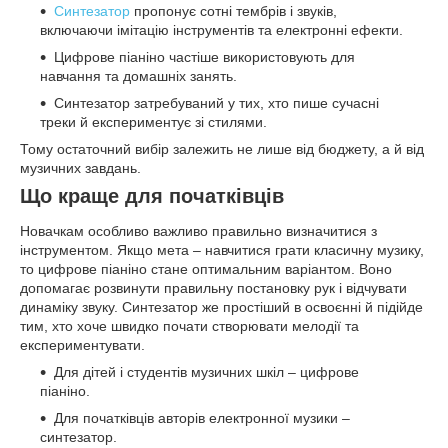
Синтезатор
пропонує сотні тембрів і звуків,
включаючи імітацію інструментів та електронні ефекти.
Цифрове піаніно частіше використовують для
навчання та домашніх занять.
Синтезатор затребуваний у тих, хто пише сучасні
треки й експериментує зі стилями.
Тому остаточний вибір залежить не лише від бюджету, а й від
музичних завдань.
Що краще для початківців
Новачкам особливо важливо правильно визначитися з
інструментом. Якщо мета – навчитися грати класичну музику,
то цифрове піаніно стане оптимальним варіантом. Воно
допомагає розвинути правильну постановку рук і відчувати
динаміку звуку. Синтезатор же простіший в освоєнні й підійде
тим, хто хоче швидко почати створювати мелодії та
експериментувати.
Для дітей і студентів музичних шкіл – цифрове
піаніно.
Для початківців авторів електронної музики –
синтезатор.