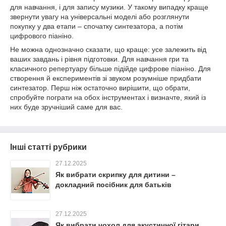
для навчання, і для запису музики. У такому випадку краще
звернути увагу на універсальні моделі або розглянути
покупку у два етапи – спочатку синтезатора, а потім
цифрового піаніно.
Не можна однозначно сказати, що краще: усе залежить від
ваших завдань і рівня підготовки. Для навчання гри та
класичного репертуару більше підійде цифрове піаніно. Для
створення й експериментів зі звуком розумніше придбати
синтезатор. Перш ніж остаточно вирішити, що обрати,
спробуйте пограти на обох інструментах і визначте, який із
них буде зручніший саме для вас.
Інші статті рубрики
27.12.2025
Як вибрати скрипку для дитини –
докладний посібник для батьків
27.12.2025
Як вибрати чохол для акустичної гітари