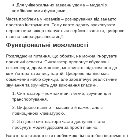
Для універсальних завдань удома – моделі з
комбінованими функціями.
Часта проблема у новачків – розчарування від занадто
простого інструмента. Тому варто одразу враховувати
перспективи: якщо плануються серйозні заняття, цифрове
піаніно виправдає інвестиції.
Функціональні можливості
Розглядаючи питання, що обрати, не можна ігнорувати
практичні аспекти. Синтезатор пропонує вбудовані
секвенсори, драм-машини, можливість підключення до
комп’ютера та запису партій. Цифрове піаніно має
обмежений набір функцій, але забезпечує реалістичне
звучання та зручність для виконання класики.
Синтезатор – компактний, легкий, зручний для
транспортування.
Цифрове піаніно – масивне й важке, але з
повноцінною клавіатурою.
За ціною синтезатори часто доступніші, але
просунуті моделі дорожчі за прості піаніно.
Багато хто стикається з проблемою: їм потрібен інструмент і