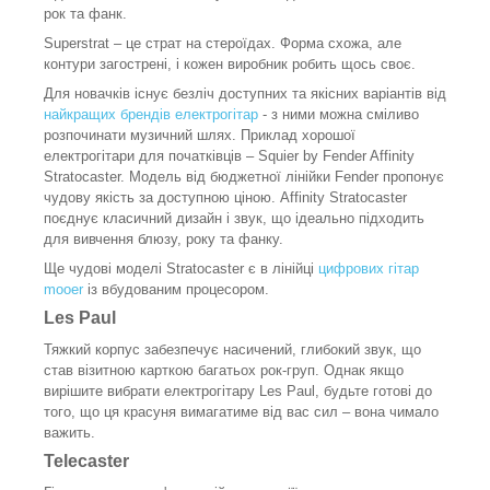
рок та фанк.
Superstrat – це страт на стероїдах. Форма схожа, але
контури загострені, і кожен виробник робить щось своє.
Для новачків існує безліч доступних та якісних варіантів від
найкращих брендів електрогітар
- з ними можна сміливо
розпочинати музичний шлях. Приклад хорошої
електрогітари для початківців – Squier by Fender Affinity
Stratocaster. Модель від бюджетної лінійки Fender пропонує
чудову якість за доступною ціною. Affinity Stratocaster
поєднує класичний дизайн і звук, що ідеально підходить
для вивчення блюзу, року та фанку.
Ще чудові моделі Stratocaster є в лінійці
цифрових гітар
mooer
із вбудованим процесором.
Les Paul
Тяжкий корпус забезпечує насичений, глибокий звук, що
став візитною карткою багатьох рок-груп. Однак якщо
вирішите вибрати електрогітару Les Paul, будьте готові до
того, що ця красуня вимагатиме від вас сил – вона чимало
важить.
Telecaster