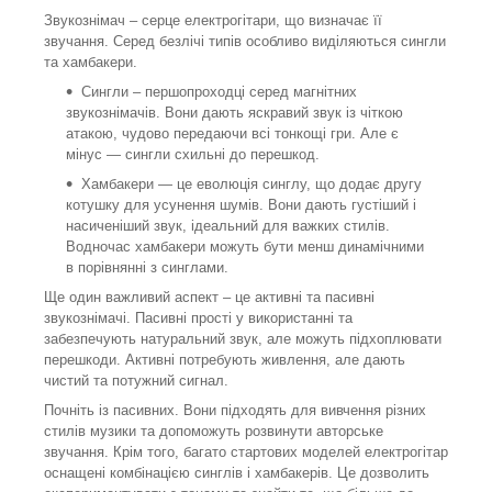
Звукознімач – серце електрогітари, що визначає її
звучання. Серед безлічі типів особливо виділяються сингли
та хамбакери.
Сингли – першопроходці серед магнітних
звукознімачів. Вони дають яскравий звук із чіткою
атакою, чудово передаючи всі тонкощі гри. Але є
мінус — сингли схильні до перешкод.
Хамбакери — це еволюція синглу, що додає другу
котушку для усунення шумів. Вони дають густіший і
насиченіший звук, ідеальний для важких стилів.
Водночас хамбакери можуть бути менш динамічними
в порівнянні з синглами.
Ще один важливий аспект – це активні та пасивні
звукознімачі. Пасивні прості у використанні та
забезпечують натуральний звук, але можуть підхоплювати
перешкоди. Активні потребують живлення, але дають
чистий та потужний сигнал.
Почніть із пасивних. Вони підходять для вивчення різних
стилів музики та допоможуть розвинути авторське
звучання. Крім того, багато стартових моделей електрогітар
оснащені комбінацією синглів і хамбакерів. Це дозволить