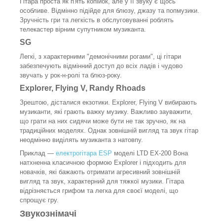
Гітара проста як п'ять копійок, але у її звуку є щось
особливе. Відмінно підійде для блюзу, джазу та попмузики.
Зручність гри та легкість в обслуговуванні роблять
телекастер вірним супутником музиканта.
SG
Легкі, з характерними "демонічними рогами", ці гітари
забезпечують відмінний доступ до всіх ладів і чудово
звучать у рок-н-ролі та блюз-року.
Explorer, Flying V, Randy Rhoads
Зрештою, дісталися екзотики. Explorer, Flying V вибирають
музиканти, які грають важку музику. Важливо зауважити,
що грати на них сидячи може бути не так зручно, як на
традиційних моделях. Однак зовнішній вигляд та звук гітар
неодмінно виділять музиканта з натовпу.
Приклад —
електрогітара ESP
моделі LTD EX-200 Вона
натхненна класичною формою Explorer і підходить для
новачків, які бажають отримати агресивний зовнішній
вигляд та звук, характерний для тяжкої музики. Гітара
відрізняється грифом та легка для своєї моделі, що
спрощує гру.
Звукознімачі