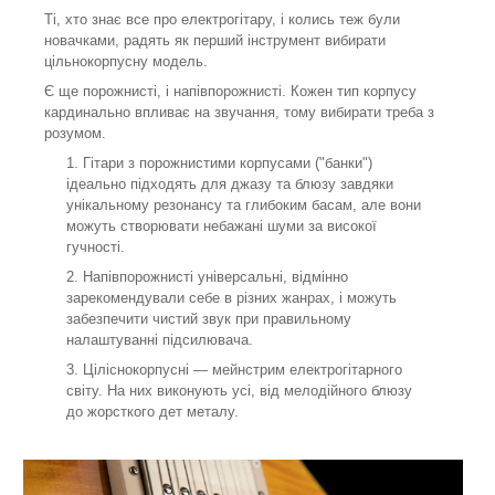
Ті, хто знає все про електрогітару, і колись теж були
новачками, радять як перший інструмент вибирати
цільнокорпусну модель.
Є ще порожнисті, і напівпорожнисті. Кожен тип корпусу
кардинально впливає на звучання, тому вибирати треба з
розумом.
Гітари з порожнистими корпусами ("банки")
ідеально підходять для джазу та блюзу завдяки
унікальному резонансу та глибоким басам, але вони
можуть створювати небажані шуми за високої
гучності.
Напівпорожнисті універсальні, відмінно
зарекомендували себе в різних жанрах, і можуть
забезпечити чистий звук при правильному
налаштуванні підсилювача.
Ціліснокорпусні — мейнстрим електрогітарного
світу. На них виконують усі, від мелодійного блюзу
до жорсткого дет металу.