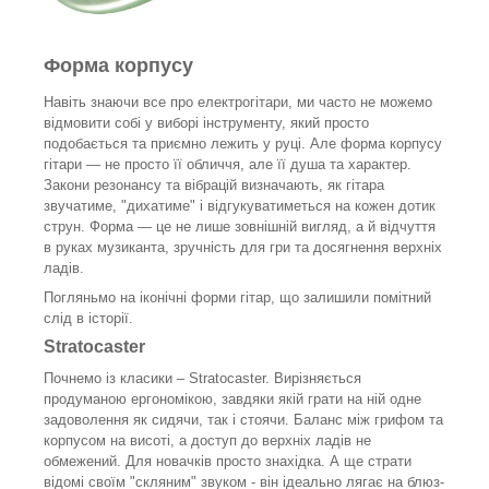
Форма корпусу
Навіть знаючи все про електрогітари, ми часто не можемо
відмовити собі у виборі інструменту, який просто
подобається та приємно лежить у руці. Але форма корпусу
гітари — не просто її обличчя, але її душа та характер.
Закони резонансу та вібрацій визначають, як гітара
звучатиме, "дихатиме" і відгукуватиметься на кожен дотик
струн. Форма — це не лише зовнішній вигляд, а й відчуття
в руках музиканта, зручність для гри та досягнення верхніх
ладів.
Погляньмо на іконічні форми гітар, що залишили помітний
слід в історії.
Stratocaster
Почнемо із класики – Stratocaster. Вирізняється
продуманою ергономікою, завдяки якій грати на ній одне
задоволення як сидячи, так і стоячи. Баланс між грифом та
корпусом на висоті, а доступ до верхніх ладів не
обмежений. Для новачків просто знахідка. А ще страти
відомі своїм "скляним" звуком - він ідеально лягає на блюз-