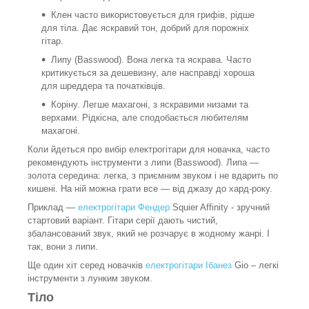
Клен часто використовується для грифів, рідше
для тіла. Дає яскравий тон, добрий для порожніх
гітар.
Липу (Basswood). Вона легка та яскрава. Часто
критикується за дешевизну, але насправді хороша
для шреддера та початківців.
Коріну. Легше махагоні, з яскравими низами та
верхами. Рідкісна, але сподобається любителям
махагоні.
Коли йдеться про вибір електрогітари для новачка, часто
рекомендують інструменти з липи (Basswood). Липа —
золота середина: легка, з приємним звуком і не вдарить по
кишені. На ній можна грати все — від джазу до хард-року.
Приклад —
електрогітари Фендер
Squier Affinity - зручний
стартовий варіант. Гітари серії дають чистий,
збалансований звук, який не розчарує в жодному жанрі. І
так, вони з липи.
Ще один хіт серед новачків
електрогітари Ібанез
Gio – легкі
інструменти з лунким звуком.
Тіло