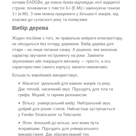
нотами EADGBe, де кожна буква відповідає ноті відкритої
струни, починаючи з товстої 6-ї (E-Мі) і закінчуючи тонкою
1-ї (e-Мі). З ним можна працювати у більшості жанрів, від
класики до сучасного року та попмузики.
Вибір дерева
Жоден посібник з того, як правильно вибрати електрогітару,
не обходиться без огляду деревини. Вибір дерева для
гітари – не лише питання смаку. А рішення, яке визначає
характер звучання інструменту на роки. Замінити
звукознімач або покращити механіку — просто, а ось
характеристики самого корпусу змінити неможливо.
Більшість виробників використовує:
Махагоні: ідеальний для важких жанрів та року.
Дає теплий, насичений звук. Підходить для тіла та
грифа. Міцний, із гарним резонансом.
Вільху: універсальний вибір. Нейтральний звук,
добрий для різних стилів. Найчастіше зустрічається
у Fender Stratocaster та Telecaster.
Ясен: близький до вільхи, але може бути
яскравішим. Підходить для універсального
використання. Дає збалансований тон.