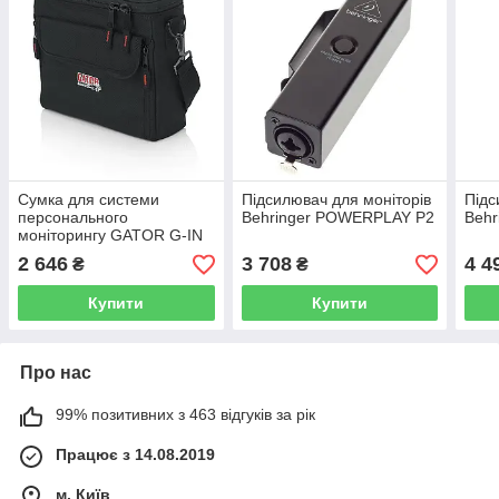
Сумка для системи
Підсилювач для моніторів
Підс
персонального
Behringer POWERPLAY P2
Beh
моніторингу GATOR G-IN
EAR SYSTEM - In Ear
2 646
3 708
4 4
₴
₴
Monitoring System Bag
Купити
Купити
Про нас
99% позитивних з 463 відгуків за рік
Працює з 14.08.2019
м. Київ