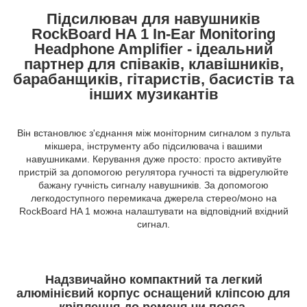
Підсилювач для навушників
RockBoard HA 1 In-Ear Monitoring
Headphone Amplifier - ідеальний
партнер для співаків, клавішників,
барабанщиків, гітаристів, басистів та
інших музикантів
Він встановлює з'єднання між моніторним сигналом з пульта
мікшера, інструменту або підсилювача і вашими
навушниками. Керування дуже просто: просто активуйте
пристрій за допомогою регулятора гучності та відрегулюйте
бажану гучність сигналу навушників. За допомогою
легкодоступного перемикача джерела стерео/моно на
RockBoard HA 1 можна налаштувати на відповідний вхідний
сигнал.
Надзвичайно компактний та легкий
алюмінієвий корпус оснащений кліпсою для
кріплення до ременя чи пояса.