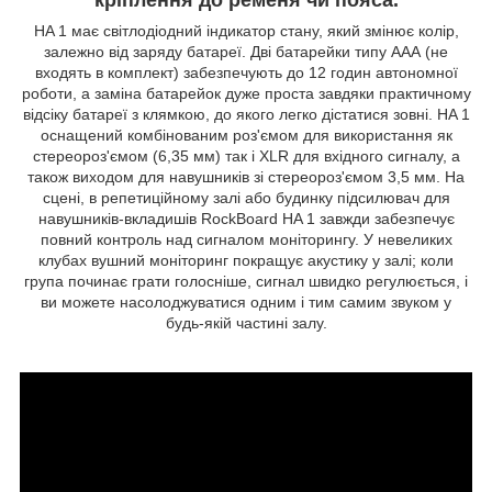
HA 1 має світлодіодний індикатор стану, який змінює колір,
залежно від заряду батареї. Дві батарейки типу ААА (не
входять в комплект) забезпечують до 12 годин автономної
роботи, а заміна батарейок дуже проста завдяки практичному
відсіку батареї з клямкою, до якого легко дістатися зовні. HA 1
оснащений комбінованим роз'ємом для використання як
стереороз'ємом (6,35 мм) так і XLR для вхідного сигналу, а
також виходом для навушників зі стереороз'ємом 3,5 мм. На
сцені, в репетиційному залі або будинку підсилювач для
навушників-вкладишів RockBoard HA 1 завжди забезпечує
повний контроль над сигналом моніторингу. У невеликих
клубах вушний моніторинг покращує акустику у залі; коли
група починає грати голосніше, сигнал швидко регулюється, і
ви можете насолоджуватися одним і тим самим звуком у
будь-якій частині залу.