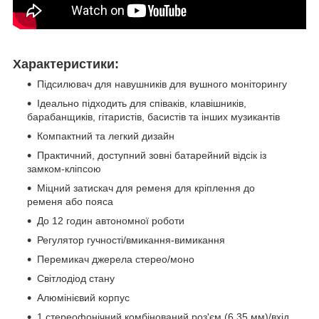
Характеристики:
Підсилювач для навушників для вушного моніторингу
Ідеально підходить для співаків, клавішників,
барабанщиків, гітаристів, басистів та інших музикантів
Компактний та легкий дизайн
Практичний, доступний зовні батарейний відсік із
замком-кліпсою
Міцний затискач для ременя для кріплення до
ременя або пояса
До 12 годин автономної роботи
Регулятор гучності/вмикання-вимикання
Перемикач джерела стерео/моно
Світлодіод стану
Алюмінієвий корпус
1 стереофонічний комбінований роз'єм (6,35 мм)/вхід