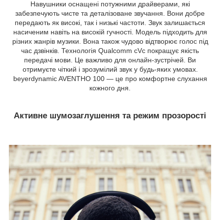
Навушники оснащені потужними драйверами, які
забезпечують чисте та деталізоване звучання. Вони добре
передають як високі, так і низькі частоти. Звук залишається
насиченим навіть на високій гучності. Модель підходить для
різних жанрів музики. Вона також чудово відтворює голос під
час дзвінків. Технологія Qualcomm cVc покращує якість
передачі мови. Це важливо для онлайн-зустрічей. Ви
отримуєте чіткий і зрозумілий звук у будь-яких умовах.
beyerdynamic AVENTHO 100 — це про комфортне слухання
кожного дня.
Активне шумозаглушення та режим прозорості