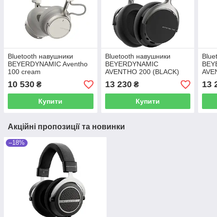
Bluetooth навушники
Bluetooth навушники
Blue
BEYERDYNAMIC Aventho
BEYERDYNAMIC
BEY
100 cream
AVENTHO 200 (BLACK)
AVE
GRE
10 530
13 230
13 
₴
₴
Купити
Купити
Акційні пропозиції та новинки
–18%