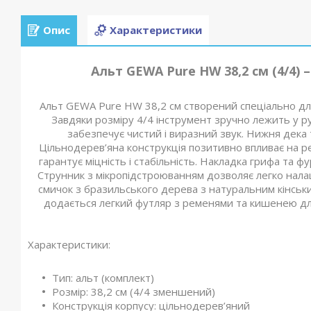
Опис
Характеристики
Альт GEWA Pure HW 38,2 см (4/4)
Альт GEWA Pure HW 38,2 см створений спеціально для 
Завдяки розміру 4/4 інструмент зручно лежить у ру
забезпечує чистий і виразний звук. Нижня дека 
Цільнодерев’яна конструкція позитивно впливає на р
гарантує міцність і стабільність. Накладка грифа та ф
Струнник з мікропідстроюванням дозволяє легко нала
смичок з бразильського дерева з натуральним кінськ
додається легкий футляр з ременями та кишенею дл
Характеристики:
Тип: альт (комплект)
Розмір: 38,2 см (4/4 зменшений)
Конструкція корпусу: цільнодерев’яний