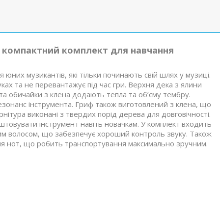
 – компактний комплект для навчання
юних музикантів, які тільки починають свій шлях у музиці.
ках та не перевантажує під час гри. Верхня дека з ялини
та обичайки з клена додають тепла та об’єму тембру.
езонанс інструмента. Гриф також виготовлений з клена, що
урнітура виконані з твердих порід дерева для довговічності.
штовувати інструмент навіть новачкам. У комплект входить
им волосом, що забезпечує хороший контроль звуку. Також
я нот, що робить транспортування максимально зручним.