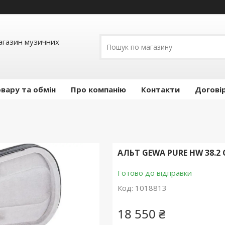
Магазин музичних
вару та обмін
Про компанію
Контакти
Догові
АЛЬТ GEWA PURE HW 38.2 С
Готово до відправки
Код:
1018813
18 550 ₴