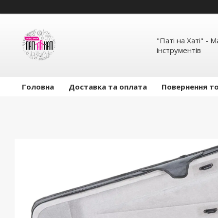
"Паті на Хаті" - 
інструментів
Головна
Доставка та оплата
Повернення то