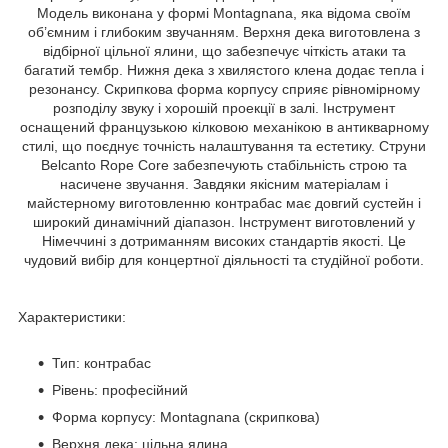
Модель виконана у формі Montagnana, яка відома своїм
об’ємним і глибоким звучанням. Верхня дека виготовлена з
відбірної цільної ялини, що забезпечує чіткість атаки та
багатий тембр. Нижня дека з хвилястого клена додає тепла і
резонансу. Скрипкова форма корпусу сприяє рівномірному
розподілу звуку і хорошій проекції в залі. Інструмент
оснащений французькою кілковою механікою в антикварному
стилі, що поєднує точність налаштування та естетику. Струни
Belcanto Rope Core забезпечують стабільність строю та
насичене звучання. Завдяки якісним матеріалам і
майстерному виготовленню контрабас має довгий сустейн і
широкий динамічний діапазон. Інструмент виготовлений у
Німеччині з дотриманням високих стандартів якості. Це
чудовий вибір для концертної діяльності та студійної роботи.
Характеристики:
Тип: контрабас
Рівень: професійний
Форма корпусу: Montagnana (скрипкова)
Верхня дека: цільна ялина