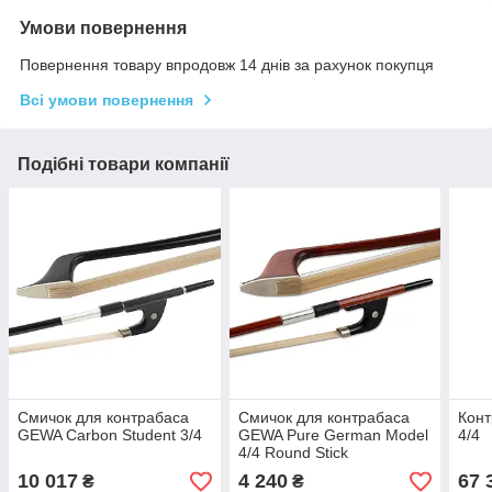
Умови повернення
Повернення товару впродовж 14 днів за рахунок покупця
Всі умови повернення
Подібні товари компанії
Смичок для контрабаса
Смичок для контрабаса
Кон
GEWA Carbon Student 3/4
GEWA Pure German Model
4/4
4/4 Round Stick
10 017
4 240
67 
₴
₴