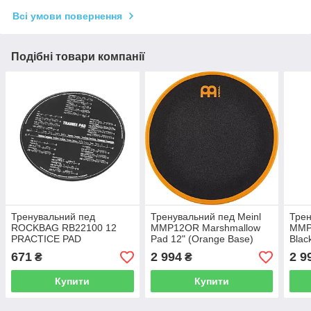
Всі умови повернення
Подібні товари компанії
Тренувальний пед
Тренувальний пед Meinl
Трен
ROCKBAG RB22100 12
MMP12OR Marshmallow
MMP
PRACTICE PAD
Pad 12" (Orange Base)
Blac
671
2 994
2 9
₴
₴
Купити
Купити