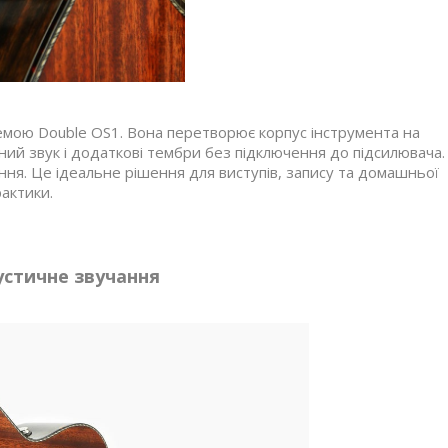
емою Double OS1. Вона перетворює корпус інструмента на
ий звук і додаткові тембри без підключення до підсилювача.
ня. Це ідеальне рішення для виступів, запису та домашньої
актики.
устичне звучання