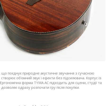
, що поєднує природне акустичне звучання з сучасною
створює об’ємний звук і ефекти без підсилювача. Корпус із
 Ергономічна форма TYMA AC підходить для сцени, студії та
дозволяє одразу розпочати гру після покупки.