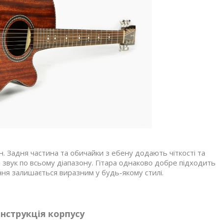
н. Задня частина та обичайки з ебену додають чіткості та
 звук по всьому діапазону. Гітара однаково добре підходить
ння залишається виразним у будь-якому стилі.
нструкція корпусу