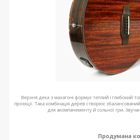
Верхня дека з махагоні формує теплий і глибокий то
проєкції. Така комбінація дерев створює збалансований
для акомпанементу й сольної гри. Звуча
Продумана ко