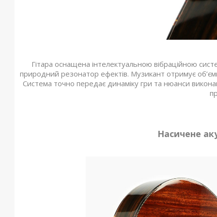
Гітара оснащена інтелектуальною вібраційною сист
природний резонатор ефектів. Музикант отримує об’ємн
Система точно передає динаміку гри та нюанси виконан
пр
Насичене ак