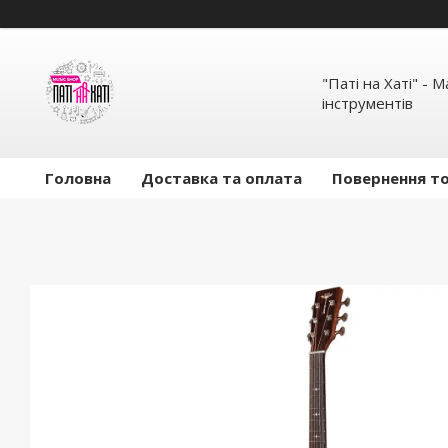
"Паті на Хаті" - 
інструментів
Головна
Доставка та оплата
Повернення то