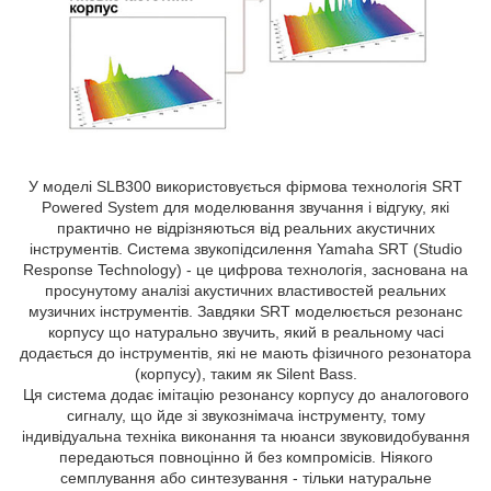
У моделі SLB300 використовується фірмова технологія SRT
Powered System для моделювання звучання і відгуку, які
практично не відрізняються від реальних акустичних
інструментів. Система звукопідсилення Yamaha SRT (Studio
Response Technology) - це цифрова технологія, заснована на
просунутому аналізі акустичних властивостей реальних
музичних інструментів. Завдяки SRT моделюється резонанс
корпусу що натурально звучить, який в реальному часі
додається до інструментів, які не мають фізичного резонатора
(корпусу), таким як Silent Bass.
Ця система додає імітацію резонансу корпусу до аналогового
сигналу, що йде зі звукознімача інструменту, тому
індивідуальна техніка виконання та нюанси звуковидобування
передаються повноцінно й без компромісів. Ніякого
семплування або синтезування - тільки натуральне