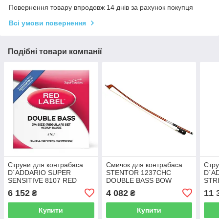
Повернення товару впродовж 14 днів за рахунок покупця
Всі умови повернення
Подібні товари компанії
Струни для контрабаса
Смичок для контрабаса
Стру
D`ADDARIO SUPER
STENTOR 1237CHС
D`A
SENSITIVE 8107 RED
DOUBLE BASS BOW
STR
LABEL DOUBLE BASS
STUDENT SERIES 3/4
MED
6 152
4 082
11 
₴
₴
STRING SET 3/4
Купити
Купити