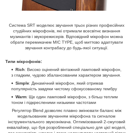
Система SRT моделює звучання трьох різних професійних
студійних мікрофонів, які отримали всесвітнє визнання
музикантів і звукорежисерів. Відповідний мікрофон можна
обрати перемикачем MIC TYPE, щоб миттєво адаптувати
звучання контрабасу до будь-якої ситуації.
Типи мікрофонів:
Rich
: Високо оцінений вінтажний ламповий мікрофон,
з гладким, чудово збалансованим характером звучання.
Simple
: Динамічний мікрофон, який отримав
популярність завдяки чистому сфокусованому тембру
Warm
: Ще один ламповий мікрофон, з більш теплим
тоном і підкресленими низькими частотами
Регулятор Blend дозволяє плавно змінювати баланс між
модельованим звучанням мікрофона та сигналом
інструментального звукознімача. Оптимізований 2-смуговий
еквалайзер, що був розроблений спеціально для цієї моделі,