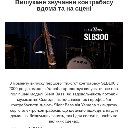
Вишукане звучання контрабасу
вдома та на сцені
З моменту випуску першого "тихого" контрабасу SLB100 у
2000 році, компанія Yamaha продовжує випускати все нові,
поліпшені моделі Silent Bass, які задовольняють потреби
музикантів. Сьогодні як початківці так і професійні
контрабасисти знають Silent Bass від Yamaha як видатну
серію електро-контрабасів, що ідеально підходять як для
домашніх безшумних занять, так і для виступів, навіть на
великих сценах.