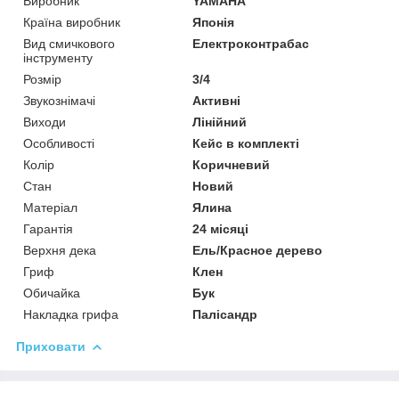
Виробник
YAMAHA
Країна виробник
Японія
Вид смичкового
Електроконтрабас
інструменту
Розмір
3/4
Звукознімачі
Активні
Виходи
Лінійний
Особливості
Кейс в комплекті
Колір
Коричневий
Стан
Новий
Матеріал
Ялина
Гарантія
24 місяці
Верхня дека
Ель/Красное дерево
Гриф
Клен
Обичайка
Бук
Накладка грифа
Палісандр
Приховати