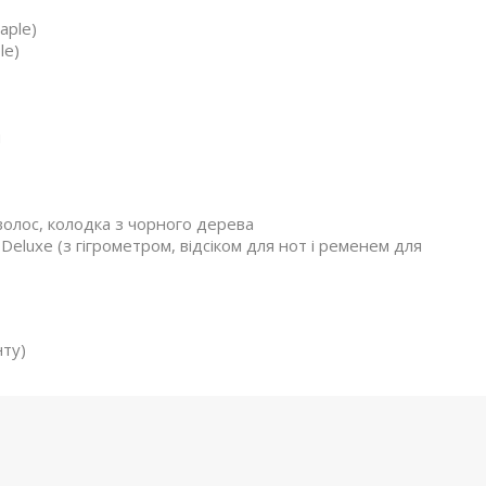
aple)
le)
м
волос, колодка з чорного дерева
Deluxe (з гігрометром, відсіком для нот і ременем для
нту)