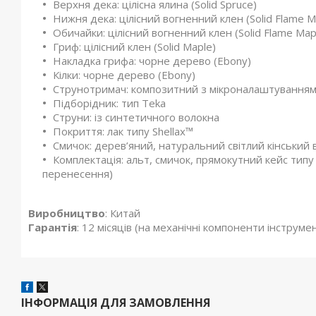
Верхня дека: цілісна ялина (Solid Spruce)
Нижня дека: цілісний вогненний клен (Solid Flame M
Обичайки: цілісний вогненний клен (Solid Flame Map
Гриф: цілісний клен (Solid Maple)
Накладка грифа: чорне дерево (Ebony)
Кілки: чорне дерево (Ebony)
Струнотримач: композитний з мікроналаштування
Підборідник: тип Teka
Струни: із синтетичного волокна
Покриття: лак типу Shellax™
Смичок: дерев’яний, натуральний світлий кінський 
Комплектація: альт, смичок, прямокутний кейс типу 
перенесення)
Виробництво
: Китай
Гарантія
: 12 місяців (на механічні компоненти інструме
ІНФОРМАЦІЯ ДЛЯ ЗАМОВЛЕННЯ