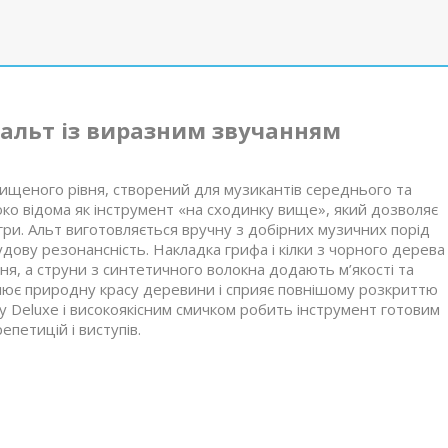
альт із виразним звучанням
ищеного рівня, створений для музикантів середнього та
око відома як інструмент «на сходинку вище», який дозволяє
гри. Альт виготовляється вручну з добірних музичних порід
дову резонансність. Накладка грифа і кілки з чорного дерева
ня, а струни з синтетичного волокна додають м’якості та
слює природну красу деревини і сприяє повнішому розкриттю
у Deluxe і високоякісним смичком робить інструмент готовим
епетицій і виступів.