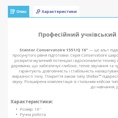
Опис
Характеристики
Професійний учнівський 
Stentor Conservatoire 1551/Q 16"
— це альт підв
просунутого рівня підготовки. Серія Conservatoire шир
розкрити музичний потенціал і вдосконалити техніку 
деревини, що забезпечує глибоке, тепле звучання та чу
гарантують довговічність і стабільність налаштуван
виразності тону. Покриття лаком типу Shellax™ підкре
звуку. Розширена комплектація зі стильним кейсом тип
до навчання, р
Характеристики:
Розмір: 16"
Ручна робота