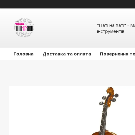
"Паті на Хаті" - 
інструментів
Головна
Доставка та оплата
Повернення то