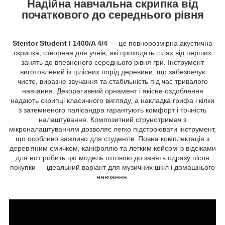
Надійна навчальна скрипка від
початкового до середнього рівня
Stentor Student I 1400/A 4/4
— це повнорозмірна акустична
скрипка, створена для учнів, які проходять шлях від перших
занять до впевненого середнього рівня гри. Інструмент
виготовлений із цілісних порід деревини, що забезпечує
чисте, виразне звучання та стабільність під час тривалого
навчання. Декоративний орнамент і якісне оздоблення
надають скрипці класичного вигляду, а накладка грифа і кілки
з затемненого палісандра гарантують комфорт і точність
налаштування. Композитний струнотримач з
мікроналаштуванням дозволяє легко підстроювати інструмент,
що особливо важливо для студентів. Повна комплектація з
дерев’яним смичком, каніфоллю та легким кейсом із відсіками
для нот робить цю модель готовою до занять одразу після
покупки — ідеальний варіант для музичних шкіл і домашнього
навчання.