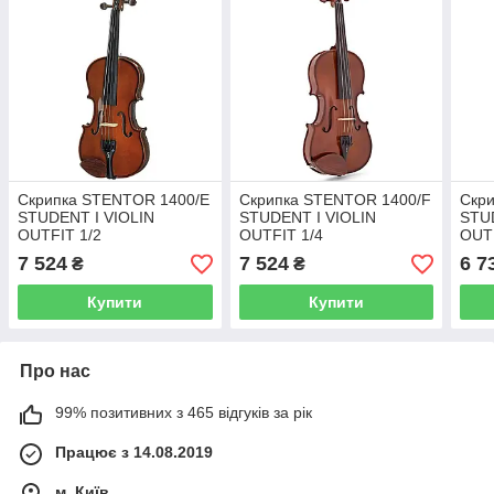
Скрипка STENTOR 1400/E
Скрипка STENTOR 1400/F
Скр
STUDENT I VIOLIN
STUDENT I VIOLIN
STU
OUTFIT 1/2
OUTFIT 1/4
OUTF
7 524
7 524
6 7
₴
₴
Купити
Купити
Про нас
99% позитивних з 465 відгуків за рік
Працює з 14.08.2019
м. Київ