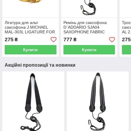
Лігатура для альт
Ремінь для саксофона
Трос
саксофона J.MICHAEL
D`ADDARIO SJA04
сакс
MAL-303L LIGATURE FOR
SAXOPHONE FABRIC
AL 2
ALTO SAX (GOLD)
NECK STRAP
BOX
275
777
275
₴
₴
ALTO/SOPRANO (JAZZ
STRIPE 1)
Купити
Купити
Акційні пропозиції та новинки