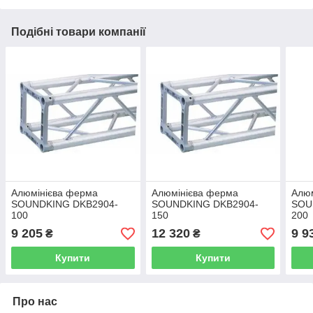
Подібні товари компанії
Алюмінієва ферма
Алюмінієва ферма
Алю
SOUNDKING DKB2904-
SOUNDKING DKB2904-
SOU
100
150
200
9 205
12 320
9 9
₴
₴
Купити
Купити
Про нас