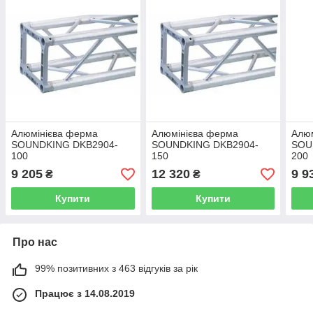
Алюмінієва ферма
Алюмінієва ферма
Алю
SOUNDKING DKB2904-
SOUNDKING DKB2904-
SOU
100
150
200
9 205
12 320
9 9
₴
₴
Купити
Купити
Про нас
99% позитивних з 463 відгуків за рік
Працює з 14.08.2019