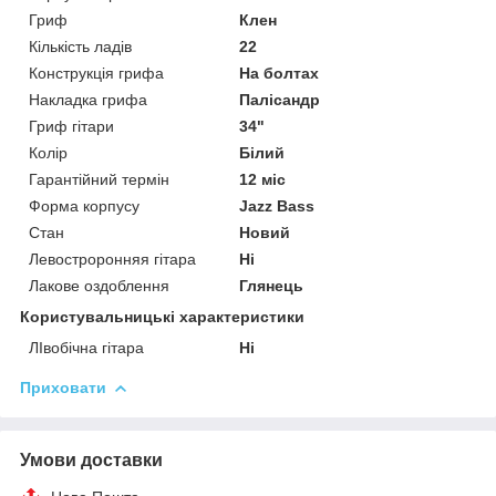
Гриф
Клен
Кількість ладів
22
Конструкція грифа
На болтах
Накладка грифа
Палісандр
Гриф гітари
34"
Колір
Білий
Гарантійний термін
12 міс
Форма корпусу
Jazz Bass
Стан
Новий
Левостроронняя гітара
Ні
Лакове оздоблення
Глянець
Користувальницькі характеристики
ЛІвобічна гітара
Ні
Приховати
Умови доставки