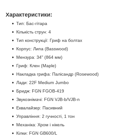
Характеристики:
Тип: Бас-гітара
Кількість струн: 4
Тип конструкції: Гриф на болтах
Корпус: Липа (Basswood)
Мензура: 34" (864 мм)
Гриф: Клен (Maple)
Накладка грифа: Палісандр (Rosewood)
Лади: 22F Medium Jumbo
Бридж: FGN FGOB-419
Звукознімачі: FGN VJB-b/VJB-n
Еквалайзер: Пасивний
Управління: 2 гучності, 1 тон
Механіка: Хром і нікель
Кілки: FGN GB600/L