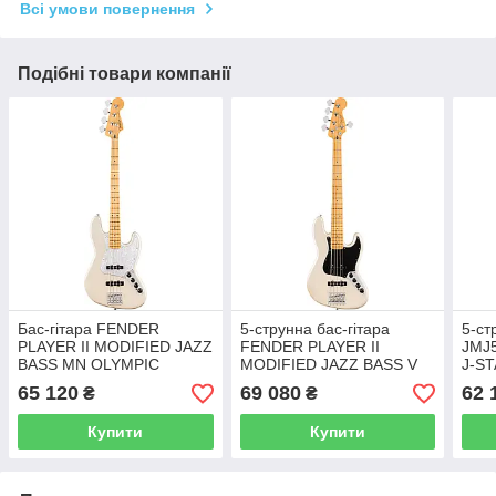
Всі умови повернення
Подібні товари компанії
Бас-гітара FENDER
5-струнна бас-гітара
5-ст
PLAYER II MODIFIED JAZZ
FENDER PLAYER II
JMJ
BASS MN OLYMPIC
MODIFIED JAZZ BASS V
J-S
PEARL
MN OLYMPIC PEARL
(AZU
65 120
69 080
62 
₴
₴
Купити
Купити