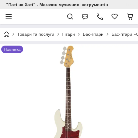
"Паті на Хаті" - Магазин музичних інструментів
Товари та послуги
Гітари
Бас-гітари
Бас-гітари 
Новинка