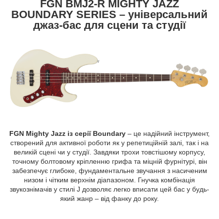
FGN BMJ2-R MIGHTY JAZZ
BOUNDARY SERIES – універсальний
джаз-бас для сцени та студії
FGN Mighty Jazz із серії Boundary
– це надійний інструмент,
створений для активної роботи як у репетиційній залі, так і на
великій сцені чи у студії. Завдяки трохи товстішому корпусу,
точному болтовому кріпленню грифа та міцній фурнітурі, він
забезпечує глибоке, фундаментальне звучання з насиченим
низом і чітким верхнім діапазоном. Гнучка комбінація
звукознімачів у стилі J дозволяє легко вписати цей бас у будь-
який жанр – від фанку до року.