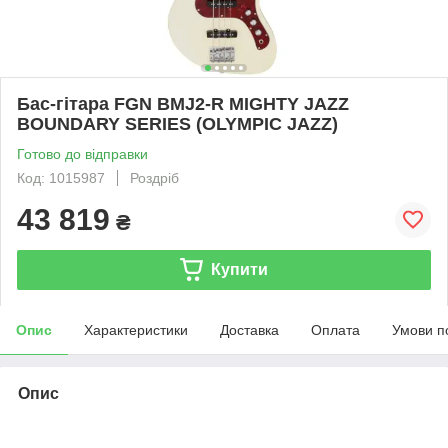
Бас-гітара FGN BMJ2-R MIGHTY JAZZ
BOUNDARY SERIES (OLYMPIC JAZZ)
Готово до відправки
Код: 1015987
Роздріб
43 819
₴
Купити
Опис
Характеристики
Доставка
Оплата
Умови п
Опис