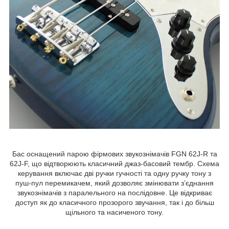
Бас оснащений парою фірмових звукознімачів FGN 62J-R та
62J-F, що відтворюють класичний джаз-басовий тембр. Схема
керування включає дві ручки гучності та одну ручку тону з
пуш-пул перемикачем, який дозволяє змінювати з’єднання
звукознімачів з паралельного на послідовне. Це відкриває
доступ як до класичного прозорого звучання, так і до більш
щільного та насиченого тону.