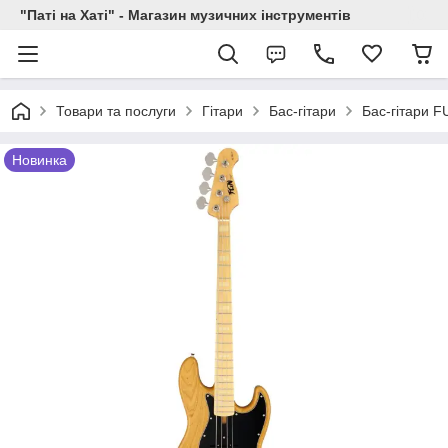
"Паті на Хаті" - Магазин музичних інструментів
Товари та послуги
Гітари
Бас-гітари
Бас-гітари 
Новинка