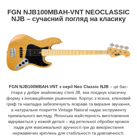
FGN NJB100MBAH-VNT NEOCLASSIC
NJB – сучасний погляд на класику
FGN NJB100MBAH-VNT з серії Neo Classic NJB
– це бас-
гітара у добре знайомому стилі JB, яка поєднує класичну
форму з інноваційними рішеннями. Корпус з ясена, кленовий
гриф та накладка забезпечують яскраве та виразне звучання,
а натуральне покриття Vintage Natural надає інструменту
преміального вигляду. Японська майстерність виготовлення
відчувається у кожній деталі – від ретельної обробки кромок
ладів для максимальної зручності гри до використання
нержавіючих кріплень для стабільності та довговічності.