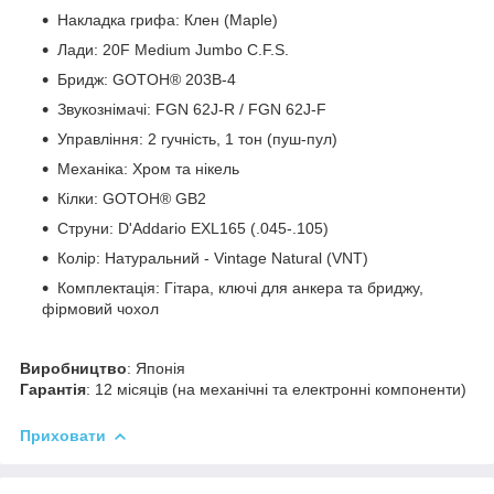
Накладка грифа: Клен (Maple)
Лади: 20F Medium Jumbo C.F.S.
Бридж: GOTOH® 203B-4
Звукознімачі: FGN 62J-R / FGN 62J-F
Управління: 2 гучність, 1 тон (пуш-пул)
Механіка: Хром та нікель
Кілки: GOTOH® GB2
Струни: D'Addario EXL165 (.045-.105)
Колір: Натуральний - Vintage Natural (VNT)
Комплектація: Гітара, ключі для анкера та бриджу,
фірмовий чохол
Виробництво
: Японія
Гарантія
: 12 місяців (на механічні та електронні компоненти)
Приховати