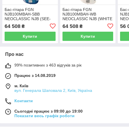
Бас-гітара FGN
Бас-гітара FGN
Бас-
NJB100MBAH-SBB
NJB100MBAH-WB
NJB
NEOCLASSIC NJB (SEE-
NEOCLASSIC NJB (WHITE
NEO
THRU BLUE BURST)
BLONDE)
(BL
64 508
64 508
56 
₴
₴
Купити
Купити
Про нас
99% позитивних з 463 відгуків за рік
Працює з 14.08.2019
м. Київ
вул. Генерала Шаповала 2, Київ, Україна
Контакти
Сьогодні працює з 09:00 до 19:00
Показати весь графік роботи