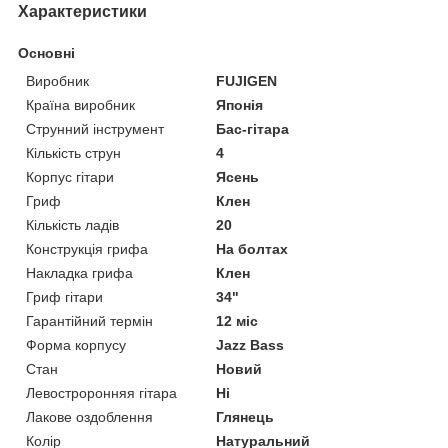
Характеристики
Основні
Виробник
FUJIGEN
Країна виробник
Японія
Струнний інструмент
Бас-гітара
Кількість струн
4
Корпус гітари
Ясень
Гриф
Клен
Кількість ладів
20
Конструкція грифа
На болтах
Накладка грифа
Клен
Гриф гітари
34"
Гарантійний термін
12 міс
Форма корпусу
Jazz Bass
Стан
Новий
Левостроронняя гітара
Ні
Лакове оздоблення
Глянець
Колір
Натуральний