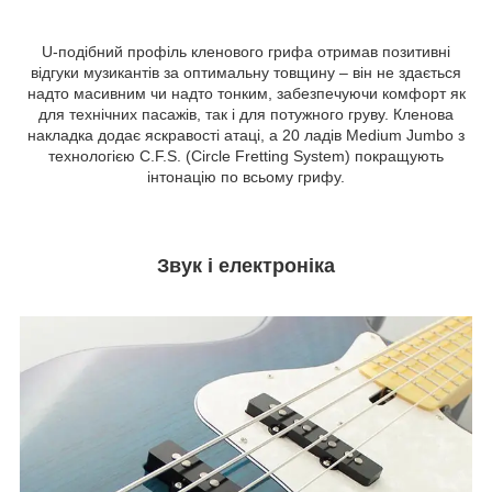
U-подібний профіль кленового грифа отримав позитивні
відгуки музикантів за оптимальну товщину – він не здається
надто масивним чи надто тонким, забезпечуючи комфорт як
для технічних пасажів, так і для потужного груву. Кленова
накладка додає яскравості атаці, а 20 ладів Medium Jumbo з
технологією C.F.S. (Circle Fretting System) покращують
інтонацію по всьому грифу.
Звук і електроніка