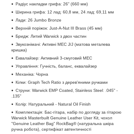
Радіус накладки грифа: 26" (660 мм)
Ширина грифа: 12 лад: 60,8 мм, 24 лад: 69,11 мм
Лади: 26 Jumbo Bronze
Верхній поріжок: Just-A-Nut III Brass (45 мм)
Бридж: Литий Warwick з двох частин
Звукознімачі: Активні MEC J/J (матова металева
кришка)
Еквалайзер: Активний 3-смуговий MEC
Управління: Гучність, баланс, еквалайзер
Механіка: Чорна
Кілки: Graph Tech Ratio з дерев'яними ручками
Струни: Warwick EMP Coated, Stainless Steel: .045" -
.135"
Колір: Натуральний - Natural Oil Finish
Комплектація: Бас-гітара, набір по догляду за гітарою
Warwick Masterbuilt Genuine Leather User Kit, чохол
"Genuine Leather Bag" RockBag® (натуральна шкіра
ручна робота), сертифікат автентичності