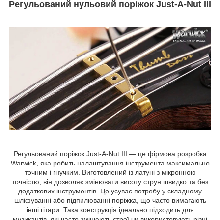
Регульований нульовий поріжок Just-A-Nut III
Регульований поріжок Just-A-Nut III — це фірмова розробка
Warwick, яка робить налаштування інструмента максимально
точним і гнучким. Виготовлений із латуні з мікронною
точністю, він дозволяє змінювати висоту струн швидко та без
додаткових інструментів. Це усуває потребу у складному
шліфуванні або підпилюванні поріжка, що часто вимагають
інші гітари. Така конструкція ідеально підходить для
музикантів, які часто змінюють строї чи використовують різні