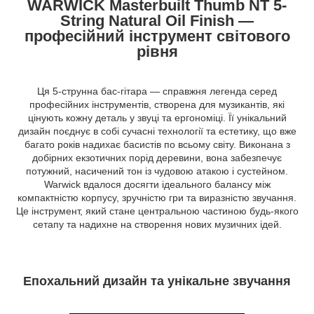
WARWICK Masterbuilt Thumb NT 5-
String Natural Oil Finish —
професійний інструмент світового
рівня
Ця 5-струнна бас-гітара — справжня легенда серед
професійних інструментів, створена для музикантів, які
цінують кожну деталь у звуці та ергономіці. Її унікальний
дизайн поєднує в собі сучасні технології та естетику, що вже
багато років надихає басистів по всьому світу. Виконана з
добірних екзотичних порід деревини, вона забезпечує
потужний, насичений тон із чудовою атакою і сустейном.
Warwick вдалося досягти ідеального балансу між
компактністю корпусу, зручністю гри та виразністю звучання.
Це інструмент, який стане центральною частиною будь-якого
сетапу та надихне на створення нових музичних ідей.
Епохальний дизайн та унікальне звучання