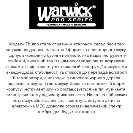
Модель Thumb стала справжнім еталоном серед бас-гітар
завдяки поєднанню елегантної форми та неповторного звуку.
Корпус виконаний з бубінги поммеле, яка надає інструменту
глибокий, виразний тон із щільною серединою та яскравими
верхами. Гриф з венге у п’ятишаровій конструкції зі смужками
еканджі додає стабільності та стійкості до перепадів вологості
й температури, а накладка з тигрового чорного дерева
підсилює атаку та чіткість звуку. Завдяки ергономічній формі
корпусу, інструмент зручно розташовується на тілі музиканта,
зменшуючи втому під час тривалих сетів. Навіть на найнижчих
нотах звук зберігає ясність і чистоту, а потужна активна
електроніка MEC дозволяє отримати величезний спектр
тембрів для будь-яких жанрів.