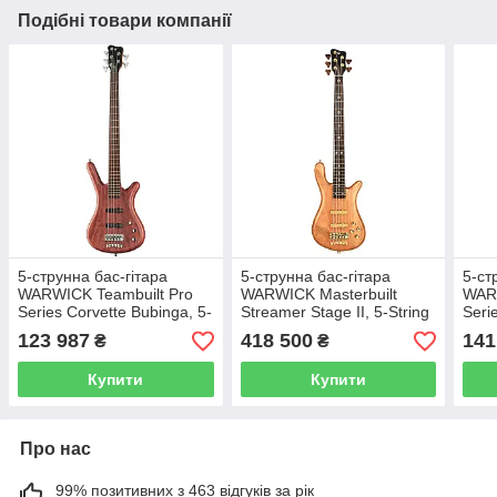
Подібні товари компанії
5-струнна бас-гітара
5-струнна бас-гітара
5-ст
WARWICK Teambuilt Pro
WARWICK Masterbuilt
WARW
Series Corvette Bubinga, 5-
Streamer Stage II, 5-String
Seri
String, Active (NTS)
(Natural Oil Finish)
Stri
123 987
418 500
141
₴
₴
Tran
Купити
Купити
Про нас
99% позитивних з 463 відгуків за рік