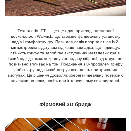
Технологія IFT — це ще один приклад інженерної
досконалості Warwick, що забезпечує ідеальну установку
ладів і комфортну гру. Пази для ладів прорізаються із 2-
міліметровим відступом від краю накладки, що підвищує
стійкість грифу та запобігає виступанню металевих країв.
Такий підхід також покращує передачу вібрації від струн, що
позитивно впливає на тон. Поєднання з U-профілем грифу
робить гру надзвичайно зручною навіть при тривалих
виступах. Це рішення дозволяє зберегти ідеальну поверхню
накладки на роки, навіть при інтенсивному використанні.
Фірмовий 3D бридж