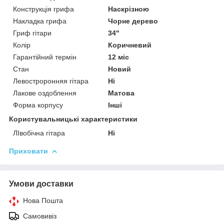
Конструкція грифа
Наскрізною
Накладка грифа
Чорне дерево
Гриф гітари
34"
Колір
Коричневий
Гарантійний термін
12 міс
Стан
Новий
Левостроронняя гітара
Ні
Лакове оздоблення
Матова
Форма корпусу
Інші
Користувальницькі характеристики
ЛІвобічна гітара
Ні
Приховати
Умови доставки
Нова Пошта
Самовивіз