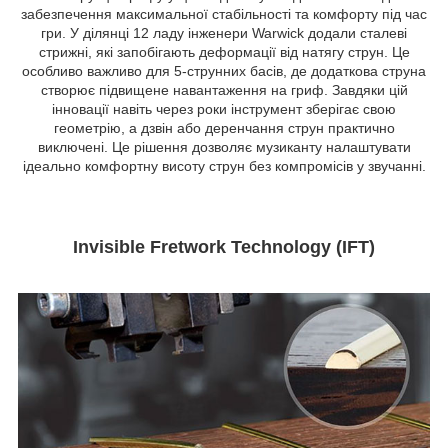
забезпечення максимальної стабільності та комфорту під час
гри. У ділянці 12 ладу інженери Warwick додали сталеві
стрижні, які запобігають деформації від натягу струн. Це
особливо важливо для 5-струнних басів, де додаткова струна
створює підвищене навантаження на гриф. Завдяки цій
інновації навіть через роки інструмент зберігає свою
геометрію, а дзвін або деренчання струн практично
виключені. Це рішення дозволяє музиканту налаштувати
ідеально комфортну висоту струн без компромісів у звучанні.
Invisible Fretwork Technology (IFT)