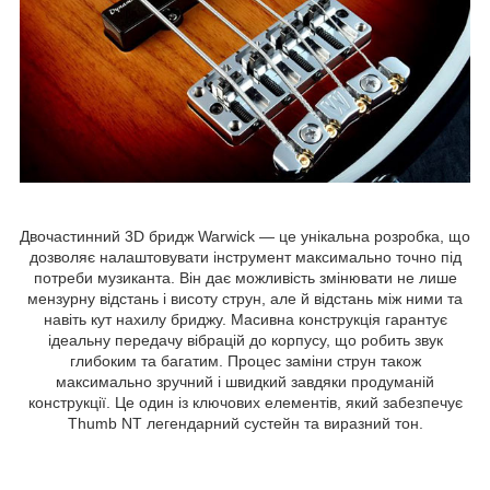
Двочастинний 3D бридж Warwick — це унікальна розробка, що
дозволяє налаштовувати інструмент максимально точно під
потреби музиканта. Він дає можливість змінювати не лише
мензурну відстань і висоту струн, але й відстань між ними та
навіть кут нахилу бриджу. Масивна конструкція гарантує
ідеальну передачу вібрацій до корпусу, що робить звук
глибоким та багатим. Процес заміни струн також
максимально зручний і швидкий завдяки продуманій
конструкції. Це один із ключових елементів, який забезпечує
Thumb NT легендарний сустейн та виразний тон.