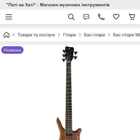
"Паті на Хаті" - Магазин музичних інструментів
Товари та послуги
Гітари
Бас-гітари
Бас-гітари W
Новинка