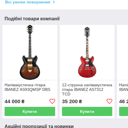
Всі умови повернення
Подібні товари компанії
Напівакустична гітара
12-струнна напівакустична
Напі
IBANEZ AS93QMSP DBS
гітара IBANEZ AS7312
IBA
TCD
44 000
35 200
46 
₴
₴
Купити
Купити
Акційні пропозиції та новинки