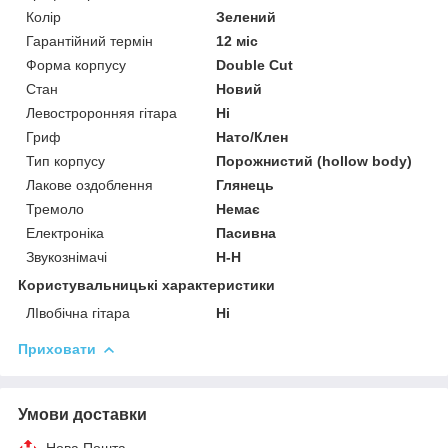
Колір
Зелений
Гарантійний термін
12 міс
Форма корпусу
Double Cut
Стан
Новий
Левостроронняя гітара
Ні
Гриф
Нато/Клен
Тип корпусу
Порожнистий (hollow body)
Лакове оздоблення
Глянець
Тремоло
Немає
Електроніка
Пасивна
Звукознімачі
H-H
Користувальницькі характеристики
ЛІвобічна гітара
Ні
Приховати
Умови доставки
Нова Пошта