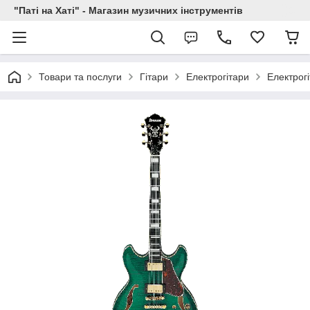
"Паті на Хаті" - Магазин музичних інструментів
Товари та послуги
Гітари
Електрогітари
Електрог