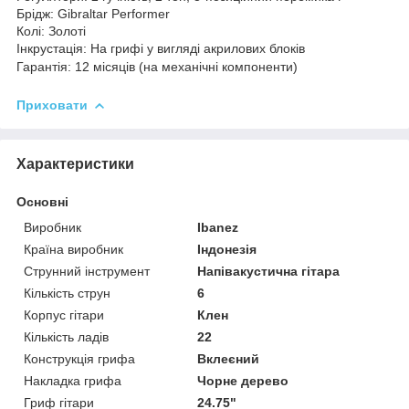
Брідж: Gibraltar Performer
Колі: Золоті
Інкрустація: На грифі у вигляді акрилових блоків
Гарантія: 12 місяців (на механічні компоненти)
Приховати
Характеристики
Основні
Виробник
Ibanez
Країна виробник
Індонезія
Струнний інструмент
Напівакустична гітара
Кількість струн
6
Корпус гітари
Клен
Кількість ладів
22
Конструкція грифа
Вклеєний
Накладка грифа
Чорне дерево
Гриф гітари
24.75"