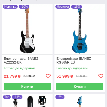
Новинка
–20%
Новинка
–18%
Електрогітара IBANEZ
Електрогітара IBANEZ
AZ22S2-BK
RG565R EB
Готово до відправки
Готово до відправки
21 799
51 999
₴
₴
27 280 ₴
63 800 ₴
Купити
Купити
Топ
–11%
–6%