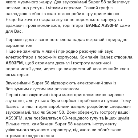
якого музичного жанру. Два звукознімачі Super 58 забезпечує
низами, що ревуть, і чіткими верхами. Тонкий гриф з
накладкою з ебоні з окантовкою робить гру приємнішою.
Якщо Ви хочете яскраве звучання порожнього корпусу та
вражаючі ігрові можливості, тоді гітара
IBANEZ AS93FM
саме
для Вас.
Порожня дека з вогняного клена надає яскравий і природно
виразний тон.
Ніщо не замінить м'який і природно резонуючий звук
електрогітари з порожнім корпусом. Компанія Ibanez створила
AS93FM
, щоб отримати дженгл і гостроту класичної
порожнистої деки, через що використаний «вогненний» клен
як матеріал.
Звукознімачі Super 58 відтворюють електричний звук із
безшумним акустичним резонансом
Перші напівакустичні гітари мали приголомшливо виразне
звучання, але у нього були серйозні проблеми з шумом. Тому
Ibanez та інші гітарні виробники швидко розробили спеціальні
звукознімачі, такі як Super 58. Вони збережуть гостроту вашої
AS93FM, але позбавляться 60-герцового гулу та інших шумів.
Більше того, хамбакери Super 58 надають інструменту
унікального звукового характеру, від якого ви обов'язково
отримаєте задоволення.