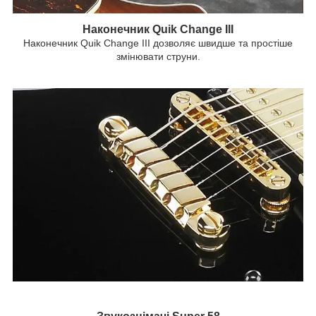
Наконечник Quik Change III
Наконечник Quik Change III дозволяє швидше та простіше
змінювати струни.