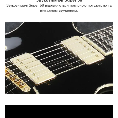
Звукознімачі Super 58
Звукознімачі
Super 58 відрізняються помірною потужністю та
вінтажним звучанням.