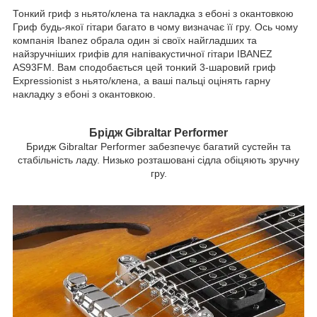
Тонкий гриф з ньято/клена та накладка з ебоні з окантовкою
Гриф будь-якої гітари багато в чому визначає її гру. Ось чому
компанія Ibanez обрала один зі своїх найгладших та
найзручніших грифів для напівакустичної гітари IBANEZ
AS93FM. Вам сподобається цей тонкий 3-шаровий гриф
Expressionist з ньято/клена, а ваші пальці оцінять гарну
накладку з ебоні з окантовкою.
Брідж Gibraltar Performer
Бридж Gibraltar Performer забезпечує багатий сустейн та
стабільність ладу. Низько розташовані сідла обіцяють зручну
гру.