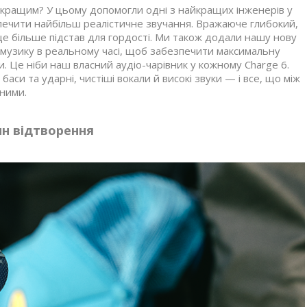
 кращим? У цьому допомогли одні з найкращих інженерів у
печити найбільш реалістичне звучання. Вражаюче глибокий,
 ще більше підстав для гордості. Ми також додали нашу нову
є музику в реальному часі, щоб забезпечити максимальну
 Це ніби наш власний аудіо-чарівник у кожному Charge 6.
баси та ударні, чистіші вокали й високі звуки — і все, що між
ними.
ин відтворення