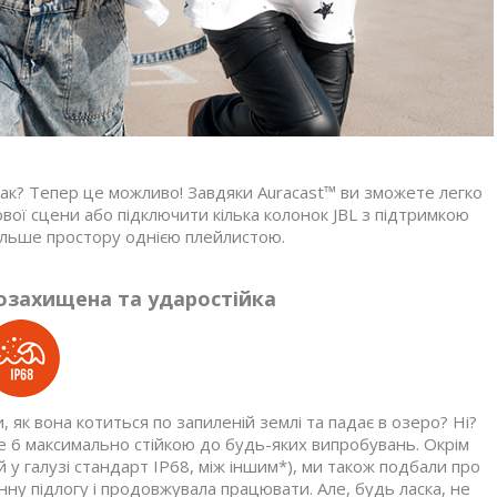
так? Тепер це можливо! Завдяки Auracast™ ви зможете легко
вої сцени або підключити кілька колонок JBL з підтримкою
ільше простору однією плейлистою.
озахищена та ударостійка
, як вона котиться по запиленій землі та падає в озеро? Ні?
ge 6 максимально стійкою до будь-яких випробувань. Окрім
у галузі стандарт IP68, між іншим*), ми також подбали про
ну підлогу і продовжувала працювати. Але, будь ласка, не