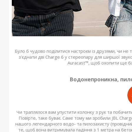
Було б чудово поділитися настроєм із друзями, чи не 
з'єднати дві Charge 6 у стереопару для ширшої звуко
Auracast™, щоб охопити ще б
Водонепроникна, пил
Чи траплялося вам упустити колонку з рук та побачити
Повірте, таке буває. Саме тому ми зробили JBL Char
нашого легендарного водо- та пилозахисту (провідний 
те, щоб вона витримувала падіння з 1 метра на бетон