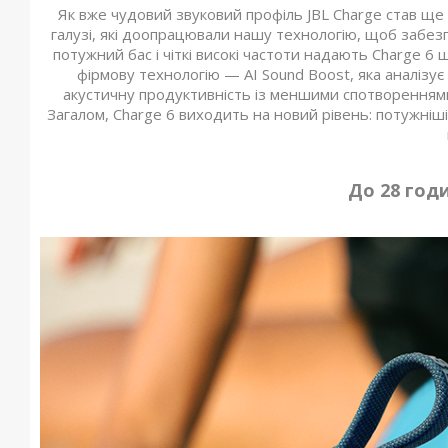
Як вже чудовий звуковий профіль JBL Charge став ще
галузі, які доопрацювали нашу технологію, щоб забез
потужний бас і чіткі високі частоти надають Charge 6
фірмову технологію — AI Sound Boost, яка аналізу
акустичну продуктивність із меншими спотвореннями.
Загалом, Charge 6 виходить на новий рівень: потужніші 
До 28 год