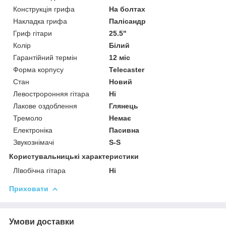
Конструкція грифа
На болтах
Накладка грифа
Палісандр
Гриф гітари
25.5"
Колір
Білий
Гарантійний термін
12 міс
Форма корпусу
Telecaster
Стан
Новий
Левостроронняя гітара
Ні
Лакове оздоблення
Глянець
Тремоло
Немає
Електроніка
Пасивна
Звукознімачі
S-S
Користувальницькі характеристики
ЛІвобічна гітара
Ні
Приховати
Умови доставки