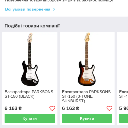
Всі умови повернення
Подібні товари компанії
Електрогітара PARKSONS
Електрогітара PARKSONS
Еле
ST-150 (BLACK)
ST-150 (3-TONE
ST-4
SUNBURST)
6 163
6 163
5 9
₴
₴
Купити
Купити