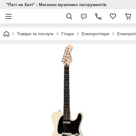
"Паті на Хаті" - Магазин музичних інструментів
Товари та послуги
Гітари
Електрогітари
Електрог